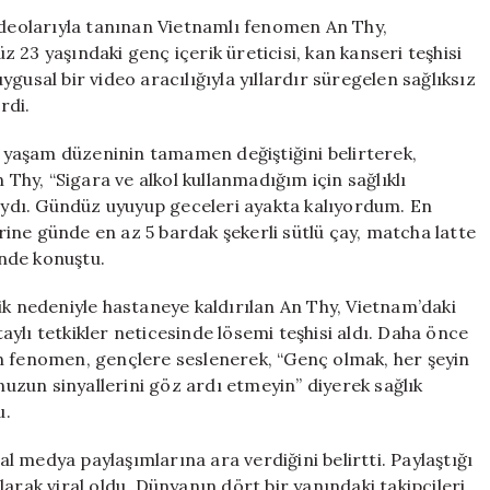
Hastalığa
eolarıyla tanınan Vietnamlı fenomen An Thy,
Yakalanan
23 yaşındaki genç içerik üreticisi, kan kanseri teşhisi
Fenomenin
uygusal bir video aracılığıyla yıllardır süregelen sağlıksız
Duygusal
rdi.
İtirafı
için
yaşam düzeninin tamamen değiştiğini belirterek,
 Thy, “Sigara ve alkol kullanmadığım için sağlıklı
ydı. Gündüz uyuyup geceleri ayakta kalıyordum. En
ine günde en az 5 bardak şekerli sütlü çay, matcha latte
nde konuştu.
ik nedeniyle hastaneye kaldırılan An Thy, Vietnam’daki
ylı tetkikler neticesinde lösemi teşhisi aldı. Daha önce
n fenomen, gençlere seslenerek, “Genç olmak, her şeyin
zun sinyallerini göz ardı etmeyin” diyerek sağlık
u.
 medya paylaşımlarına ara verdiğini belirtti. Paylaştığı
arak viral oldu. Dünyanın dört bir yanındaki takipçileri,