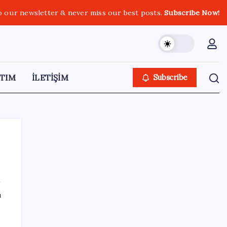
o our newsletter & never miss our best posts.
Subscribe Now!
TIM
İLETİŞİM
Subscribe
SON YAZILAR
ı
Halkbank, ikincil halka arz süreci başlattı