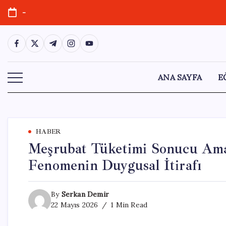
Skip
-
to
content
https://www.facebook.com/
https://twitter.com/
https://t.me/
https://www.instagram.com/
https://youtube.com/
ANA SAYFA
E
HABER
Meşrubat Tüketimi Sonucu Aman
Fenomenin Duygusal İtirafı
By
Serkan Demir
22 Mayıs 2026
1 Min Read