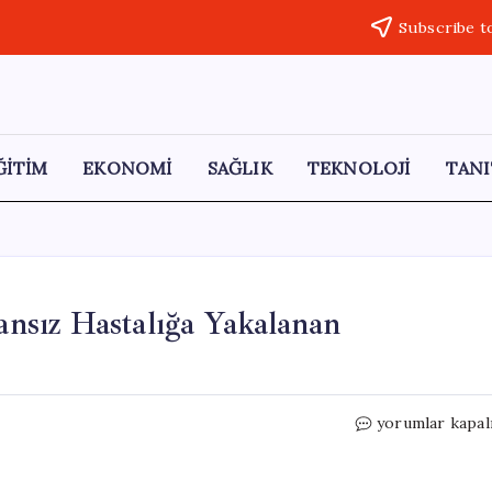
Subscribe t
ĞİTİM
EKONOMİ
SAĞLIK
TEKNOLOJİ
TANI
sız Hastalığa Yakalanan
Meşrubat
yorumlar kapal
Tüketimi
Sonucu
Amansız