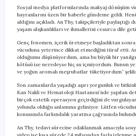
Sosyal medya platformlarında makyaj dönüşüm vid
hayranlarını üzen bir haberle gündeme geldi. Henüz 
aldığını açıkladı. An Thy, takipçileriyle paylaştığı d
yaşam alışkanlıkları ve ihmallerini cesurca dile geti
Genç fenomen, içerik üretmeye başladıktan sonra 
vücuduna yeterince dikkat etmediğini itiraf etti. An
olduğumu düşünüyordum, ama bu büyük bir yanılgı
kötüsü ise neredeyse hiç su içmiyordum. Bunun yer
ve yoğun aromalı meşrubatlar tüketiyordum” şekli
Son zamanlarda yaşadığı aşırı yorgunluk ve bitkinl
Kan Nakli ve Hematoloji Hastanesi’nde yapılan deta
birçok estetik operasyon geçirdiğini de vurgulaya
yolunda olduğu anlamına gelmiyor. Lütfen vücudunu
konusunda farkındalık yaratma çağrısında bulund
An Thy, tedavi sürecine odaklanmak amacıyla sosyal
video ise kısa sürede 24 milyondan fazla izlenme al