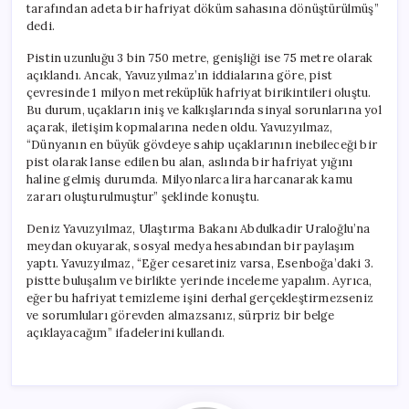
tarafından adeta bir hafriyat döküm sahasına dönüştürülmüş”
dedi.
Pistin uzunluğu 3 bin 750 metre, genişliği ise 75 metre olarak
açıklandı. Ancak, Yavuzyılmaz’ın iddialarına göre, pist
çevresinde 1 milyon metreküplük hafriyat birikintileri oluştu.
Bu durum, uçakların iniş ve kalkışlarında sinyal sorunlarına yol
açarak, iletişim kopmalarına neden oldu. Yavuzyılmaz,
“Dünyanın en büyük gövdeye sahip uçaklarının inebileceği bir
pist olarak lanse edilen bu alan, aslında bir hafriyat yığını
haline gelmiş durumda. Milyonlarca lira harcanarak kamu
zararı oluşturulmuştur” şeklinde konuştu.
Deniz Yavuzyılmaz, Ulaştırma Bakanı Abdulkadir Uraloğlu’na
meydan okuyarak, sosyal medya hesabından bir paylaşım
yaptı. Yavuzyılmaz, “Eğer cesaretiniz varsa, Esenboğa’daki 3.
pistte buluşalım ve birlikte yerinde inceleme yapalım. Ayrıca,
eğer bu hafriyat temizleme işini derhal gerçekleştirmezseniz
ve sorumluları görevden almazsanız, sürpriz bir belge
açıklayacağım” ifadelerini kullandı.