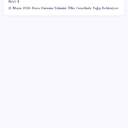
Next
21 Mayıs 2026 Hava Durumu Tahmini: Ülke Genelinde Yağış Bekleniyor
SON YAZILAR
Halkbank, ikincil halka arz süreci başlattı
2026 AÖL 3. Dönem sınav sonuçları ne zaman
açıklanacak? Açık Öğretim Lisesi sınav sonuçları
nasıl ve nereden öğrenilir?
Düz Dünya gibi teorilere inanma eğiliminin
arkasındaki gizem çözüldü