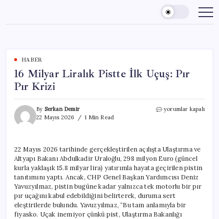
Skip
to
content
HABER
16 Milyar Liralık Pistte İlk Uçuş: Pır
Pır Krizi
16
By
Serkan Demir
yorumlar kapalı
Milyar
22 Mayıs 2026
1 Min Read
Liralık
Pistte
İlk
22 Mayıs 2026 tarihinde gerçekleştirilen açılışta Ulaştırma ve
Uçuş:
Altyapı Bakanı Abdulkadir Uraloğlu, 298 milyon Euro (güncel
Pır
Pır
kurla yaklaşık 15.8 milyar lira) yatırımla hayata geçirilen pistin
Krizi
tanıtımını yaptı. Ancak, CHP Genel Başkan Yardımcısı Deniz
için
Yavuzyılmaz, pistin bugüne kadar yalnızca tek motorlu bir pır
pır uçağını kabul edebildiğini belirterek, duruma sert
eleştirilerde bulundu. Yavuzyılmaz, “Bu tam anlamıyla bir
fiyasko. Uçak inemiyor çünkü pist, Ulaştırma Bakanlığı