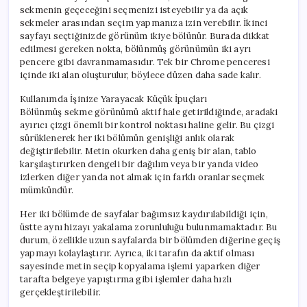
sekmenin geçeceğini seçmenizi isteyebilir ya da açık
sekmeler arasından seçim yapmanıza izin verebilir. İkinci
sayfayı seçtiğinizde görünüm ikiye bölünür. Burada dikkat
edilmesi gereken nokta, bölünmüş görünümün iki ayrı
pencere gibi davranmamasıdır. Tek bir Chrome penceresi
içinde iki alan oluşturulur, böylece düzen daha sade kalır.
Kullanımda İşinize Yarayacak Küçük İpuçları
Bölünmüş sekme görünümü aktif hale getirildiğinde, aradaki
ayırıcı çizgi önemli bir kontrol noktası haline gelir. Bu çizgi
sürüklenerek her iki bölümün genişliği anlık olarak
değiştirilebilir. Metin okurken daha geniş bir alan, tablo
karşılaştırırken dengeli bir dağılım veya bir yanda video
izlerken diğer yanda not almak için farklı oranlar seçmek
mümkündür.
Her iki bölümde de sayfalar bağımsız kaydırılabildiği için,
üstte aynı hizayı yakalama zorunluluğu bulunmamaktadır. Bu
durum, özellikle uzun sayfalarda bir bölümden diğerine geçiş
yapmayı kolaylaştırır. Ayrıca, iki tarafın da aktif olması
sayesinde metin seçip kopyalama işlemi yaparken diğer
tarafta belgeye yapıştırma gibi işlemler daha hızlı
gerçekleştirilebilir.