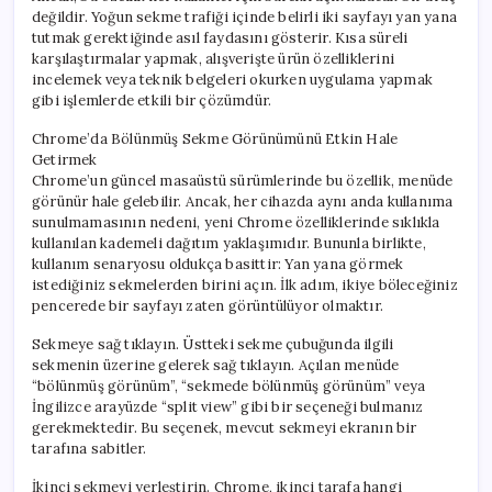
değildir. Yoğun sekme trafiği içinde belirli iki sayfayı yan yana
tutmak gerektiğinde asıl faydasını gösterir. Kısa süreli
karşılaştırmalar yapmak, alışverişte ürün özelliklerini
incelemek veya teknik belgeleri okurken uygulama yapmak
gibi işlemlerde etkili bir çözümdür.
Chrome’da Bölünmüş Sekme Görünümünü Etkin Hale
Getirmek
Chrome’un güncel masaüstü sürümlerinde bu özellik, menüde
görünür hale gelebilir. Ancak, her cihazda aynı anda kullanıma
sunulmamasının nedeni, yeni Chrome özelliklerinde sıklıkla
kullanılan kademeli dağıtım yaklaşımıdır. Bununla birlikte,
kullanım senaryosu oldukça basittir: Yan yana görmek
istediğiniz sekmelerden birini açın. İlk adım, ikiye böleceğiniz
pencerede bir sayfayı zaten görüntülüyor olmaktır.
Sekmeye sağ tıklayın. Üstteki sekme çubuğunda ilgili
sekmenin üzerine gelerek sağ tıklayın. Açılan menüde
“bölünmüş görünüm”, “sekmede bölünmüş görünüm” veya
İngilizce arayüzde “split view” gibi bir seçeneği bulmanız
gerekmektedir. Bu seçenek, mevcut sekmeyi ekranın bir
tarafına sabitler.
İkinci sekmeyi yerleştirin. Chrome, ikinci tarafa hangi