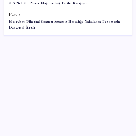
iOS 26.1 ile iPhone Flaş Sorunu Tarihe Karışıyor
Next
Meşrubat Tüketimi Sonucu Amansız Hastalığa Yakalanan Fenomenin
Duygusal İtirafı
SON YAZILAR
Halkbank, ikincil halka arz süreci başlattı
2026 AÖL 3. Dönem sınav sonuçları ne zaman
açıklanacak? Açık Öğretim Lisesi sınav sonuçları
nasıl ve nereden öğrenilir?