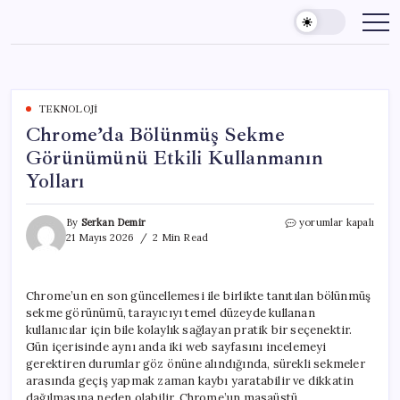
Skip
to
content
TEKNOLOJI
Chrome’da Bölünmüş Sekme
Görünümünü Etkili Kullanmanın
Yolları
Chrome’da
By
Serkan Demir
yorumlar kapalı
Bölünmüş
21 Mayıs 2026
2 Min Read
Sekme
Görünümünü
Etkili
Chrome’un en son güncellemesi ile birlikte tanıtılan bölünmüş
Kullanmanın
sekme görünümü, tarayıcıyı temel düzeyde kullanan
Yolları
için
kullanıcılar için bile kolaylık sağlayan pratik bir seçenektir.
Gün içerisinde aynı anda iki web sayfasını incelemeyi
gerektiren durumlar göz önüne alındığında, sürekli sekmeler
arasında geçiş yapmak zaman kaybı yaratabilir ve dikkatin
dağılmasına neden olabilir. Chrome’un masaüstü