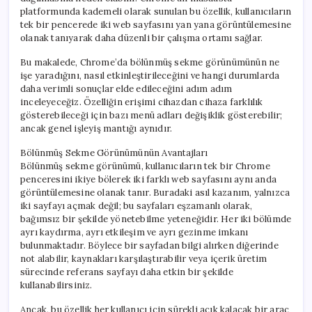
platformunda kademeli olarak sunulan bu özellik, kullanıcıların
tek bir pencerede iki web sayfasını yan yana görüntülemesine
olanak tanıyarak daha düzenli bir çalışma ortamı sağlar.
Bu makalede, Chrome’da bölünmüş sekme görünümünün ne
işe yaradığını, nasıl etkinleştirileceğini ve hangi durumlarda
daha verimli sonuçlar elde edileceğini adım adım
inceleyeceğiz. Özelliğin erişimi cihazdan cihaza farklılık
gösterebileceği için bazı menü adları değişiklik gösterebilir;
ancak genel işleyiş mantığı aynıdır.
Bölünmüş Sekme Görünümünün Avantajları
Bölünmüş sekme görünümü, kullanıcıların tek bir Chrome
penceresini ikiye bölerek iki farklı web sayfasını aynı anda
görüntülemesine olanak tanır. Buradaki asıl kazanım, yalnızca
iki sayfayı açmak değil; bu sayfaları eşzamanlı olarak,
bağımsız bir şekilde yönetebilme yeteneğidir. Her iki bölümde
ayrı kaydırma, ayrı etkileşim ve ayrı gezinme imkanı
bulunmaktadır. Böylece bir sayfadan bilgi alırken diğerinde
not alabilir, kaynakları karşılaştırabilir veya içerik üretim
sürecinde referans sayfayı daha etkin bir şekilde
kullanabilirsiniz.
Ancak, bu özellik her kullanıcı için sürekli açık kalacak bir araç