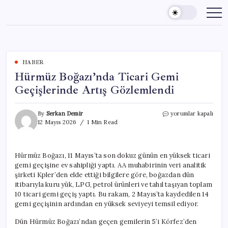
Skip
to
content
HABER
Hürmüz Boğazı’nda Ticari Gemi
Geçişlerinde Artış Gözlemlendi
Hürmüz
By
Serkan Demir
yorumlar kapalı
Boğazı’nda
12 Mayıs 2026
1 Min Read
Ticari
Gemi
Geçişlerinde
Hürmüz Boğazı, 11 Mayıs’ta son dokuz günün en yüksek ticari
Artış
gemi geçişine ev sahipliği yaptı. AA muhabirinin veri analitik
Gözlemlendi
için
şirketi Kpler’den elde ettiği bilgilere göre, boğazdan dün
itibarıyla kuru yük, LPG, petrol ürünleri ve tahıl taşıyan toplam
10 ticari gemi geçiş yaptı. Bu rakam, 2 Mayıs’ta kaydedilen 14
gemi geçişinin ardından en yüksek seviyeyi temsil ediyor.
Dün Hürmüz Boğazı’ndan geçen gemilerin 5’i Körfez’den