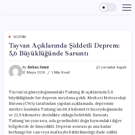
Skip
to
content
EĞITIM
Tayvan Açıklarında Şiddetli Deprem:
5,6 Büyüklüğünde Sarsıntı
Tayvan
By
Serkan Demir
yorumlar kapalı
Açıklarında
12 Mayıs 2026
1 Min Read
Şiddetli
Deprem:
5,6
Tayvan’ın güneydoğusundaki Taitung ili açıklarında 5,6
Büyüklüğünde
büyüklüğünde bir deprem meydana geldi. Merkezi Meteoroloji
Sarsıntı
için
Bürosu (CWA) tarafından yapılan açıklamada, depremin
merkez üssünün Taitung’un 66,8 kilometre kuzeydoğusunda
ve 22,9 kilometre derinlikte olduğu belirtildi. Sarsıntı,
Taitung’un yanı sıra, ada genelindeki doğu kıyısındaki diğer
bölgelerde de hissedildi. Deprem sonrası şu ana kadar
herhangi bir can veya mal kaybı bildirilmediği ifade edildi.