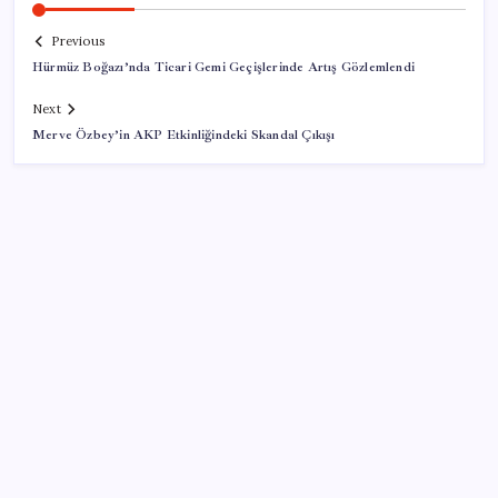
Previous
Hürmüz Boğazı’nda Ticari Gemi Geçişlerinde Artış Gözlemlendi
Next
Merve Özbey’in AKP Etkinliğindeki Skandal Çıkışı
SON YAZILAR
Halkbank, ikincil halka arz süreci başlattı
2026 AÖL 3. Dönem sınav sonuçları ne zaman
açıklanacak? Açık Öğretim Lisesi sınav sonuçları