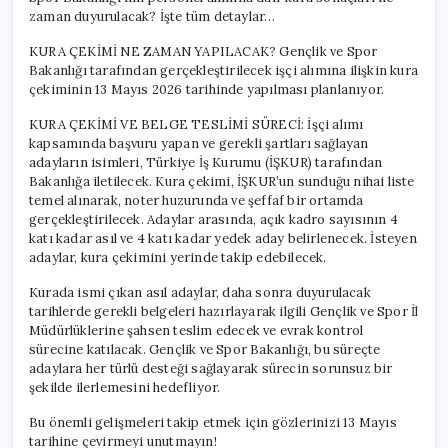
Alım
zaman duyurulacak? İşte tüm detaylar…
Süreci
için
KURA ÇEKİMİ NE ZAMAN YAPILACAK? Gençlik ve Spor
Bakanlığı tarafından gerçekleştirilecek işçi alımına ilişkin kura
çekiminin 13 Mayıs 2026 tarihinde yapılması planlanıyor.
KURA ÇEKİMİ VE BELGE TESLİMİ SÜRECİ: İşçi alımı
kapsamında başvuru yapan ve gerekli şartları sağlayan
adayların isimleri, Türkiye İş Kurumu (İŞKUR) tarafından
Bakanlığa iletilecek. Kura çekimi, İŞKUR’un sunduğu nihai liste
temel alınarak, noter huzurunda ve şeffaf bir ortamda
gerçekleştirilecek. Adaylar arasında, açık kadro sayısının 4
katı kadar asıl ve 4 katı kadar yedek aday belirlenecek. İsteyen
adaylar, kura çekimini yerinde takip edebilecek.
Kurada ismi çıkan asıl adaylar, daha sonra duyurulacak
tarihlerde gerekli belgeleri hazırlayarak ilgili Gençlik ve Spor İl
Müdürlüklerine şahsen teslim edecek ve evrak kontrol
sürecine katılacak. Gençlik ve Spor Bakanlığı, bu süreçte
adaylara her türlü desteği sağlayarak sürecin sorunsuz bir
şekilde ilerlemesini hedefliyor.
Bu önemli gelişmeleri takip etmek için gözlerinizi 13 Mayıs
tarihine çevirmeyi unutmayın!