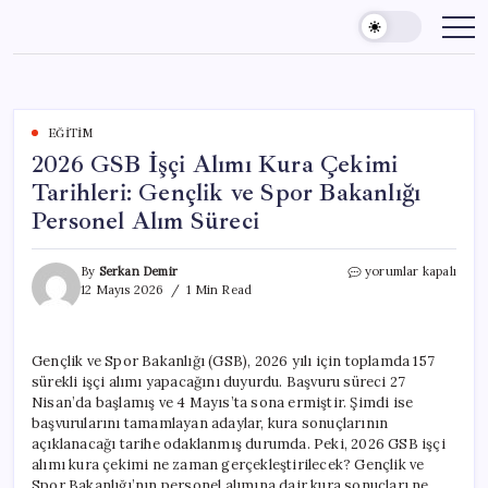
Skip
to
content
EĞITIM
2026 GSB İşçi Alımı Kura Çekimi
Tarihleri: Gençlik ve Spor Bakanlığı
Personel Alım Süreci
2026
By
Serkan Demir
yorumlar kapalı
GSB
12 Mayıs 2026
1 Min Read
İşçi
Alımı
Kura
Gençlik ve Spor Bakanlığı (GSB), 2026 yılı için toplamda 157
Çekimi
sürekli işçi alımı yapacağını duyurdu. Başvuru süreci 27
Tarihleri:
Gençlik
Nisan’da başlamış ve 4 Mayıs’ta sona ermiştir. Şimdi ise
ve
başvurularını tamamlayan adaylar, kura sonuçlarının
Spor
açıklanacağı tarihe odaklanmış durumda. Peki, 2026 GSB işçi
Bakanlığı
alımı kura çekimi ne zaman gerçekleştirilecek? Gençlik ve
Personel
Spor Bakanlığı’nın personel alımına dair kura sonuçları ne