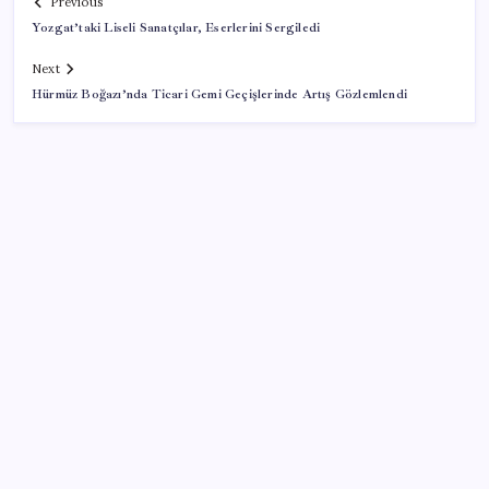
Previous
Yozgat’taki Liseli Sanatçılar, Eserlerini Sergiledi
Next
Hürmüz Boğazı’nda Ticari Gemi Geçişlerinde Artış Gözlemlendi
SON YAZILAR
Bir sigara grubuna daha zam geldi: En yüksek fiyat
130 TL oldu
Deniz suyu her zaman güvenli değil! Yağış sonrası
risk artıyor