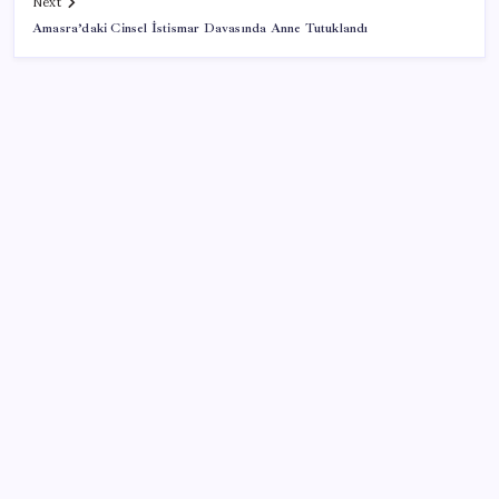
Next
Amasra’daki Cinsel İstismar Davasında Anne Tutuklandı
SON YAZILAR
2026 AÖL 3. Dönem sınav sonuçları ne zaman
açıklanacak? Açık Öğretim Lisesi sınav sonuçları
nasıl ve nereden öğrenilir?
Düz Dünya gibi teorilere inanma eğiliminin
arkasındaki gizem çözüldü
Trump’tan Fed Başkanı Warsh’a: Faiz kararı
tamamen ona bağlı değil