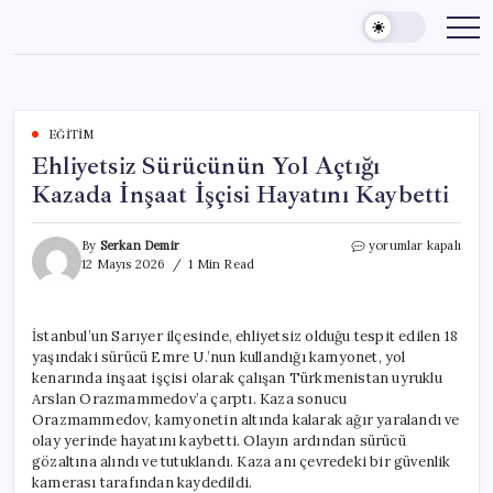
Skip
to
content
EĞITIM
Ehliyetsiz Sürücünün Yol Açtığı
Kazada İnşaat İşçisi Hayatını Kaybetti
Ehliyetsiz
By
Serkan Demir
yorumlar kapalı
Sürücünün
12 Mayıs 2026
1 Min Read
Yol
Açtığı
Kazada
İstanbul’un Sarıyer ilçesinde, ehliyetsiz olduğu tespit edilen 18
İnşaat
yaşındaki sürücü Emre U.’nun kullandığı kamyonet, yol
İşçisi
Hayatını
kenarında inşaat işçisi olarak çalışan Türkmenistan uyruklu
Kaybetti
Arslan Orazmammedov’a çarptı. Kaza sonucu
için
Orazmammedov, kamyonetin altında kalarak ağır yaralandı ve
olay yerinde hayatını kaybetti. Olayın ardından sürücü
gözaltına alındı ve tutuklandı. Kaza anı çevredeki bir güvenlik
kamerası tarafından kaydedildi.