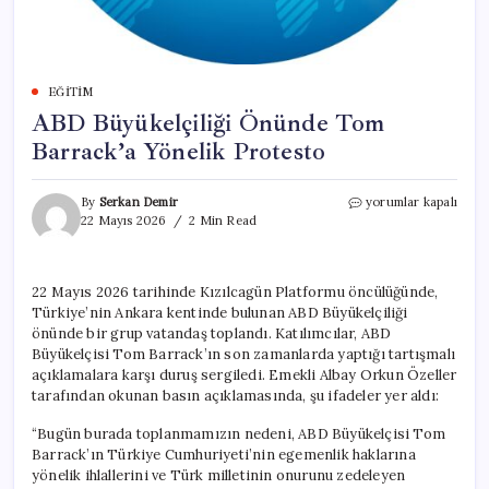
EĞITIM
ABD Büyükelçiliği Önünde Tom
Barrack’a Yönelik Protesto
ABD
By
Serkan Demir
yorumlar kapalı
Büyükelçiliği
22 Mayıs 2026
2 Min Read
Önünde
Tom
Barrack’a
22 Mayıs 2026 tarihinde Kızılcagün Platformu öncülüğünde,
Yönelik
Türkiye’nin Ankara kentinde bulunan ABD Büyükelçiliği
Protesto
için
önünde bir grup vatandaş toplandı. Katılımcılar, ABD
Büyükelçisi Tom Barrack’ın son zamanlarda yaptığı tartışmalı
açıklamalara karşı duruş sergiledi. Emekli Albay Orkun Özeller
tarafından okunan basın açıklamasında, şu ifadeler yer aldı:
“Bugün burada toplanmamızın nedeni, ABD Büyükelçisi Tom
Barrack’ın Türkiye Cumhuriyeti’nin egemenlik haklarına
yönelik ihlallerini ve Türk milletinin onurunu zedeleyen