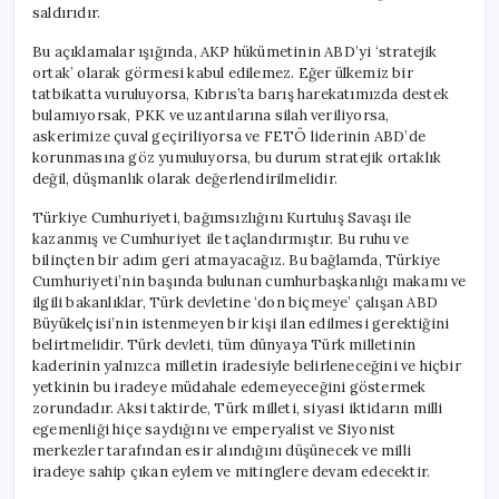
saldırıdır.
Bu açıklamalar ışığında, AKP hükümetinin ABD’yi ‘stratejik
ortak’ olarak görmesi kabul edilemez. Eğer ülkemiz bir
tatbikatta vuruluyorsa, Kıbrıs’ta barış harekatımızda destek
bulamıyorsak, PKK ve uzantılarına silah veriliyorsa,
askerimize çuval geçiriliyorsa ve FETÖ liderinin ABD’de
korunmasına göz yumuluyorsa, bu durum stratejik ortaklık
değil, düşmanlık olarak değerlendirilmelidir.
Türkiye Cumhuriyeti, bağımsızlığını Kurtuluş Savaşı ile
kazanmış ve Cumhuriyet ile taçlandırmıştır. Bu ruhu ve
bilinçten bir adım geri atmayacağız. Bu bağlamda, Türkiye
Cumhuriyeti’nin başında bulunan cumhurbaşkanlığı makamı ve
ilgili bakanlıklar, Türk devletine ‘don biçmeye’ çalışan ABD
Büyükelçisi’nin istenmeyen bir kişi ilan edilmesi gerektiğini
belirtmelidir. Türk devleti, tüm dünyaya Türk milletinin
kaderinin yalnızca milletin iradesiyle belirleneceğini ve hiçbir
yetkinin bu iradeye müdahale edemeyeceğini göstermek
zorundadır. Aksi taktirde, Türk milleti, siyasi iktidarın milli
egemenliği hiçe saydığını ve emperyalist ve Siyonist
merkezler tarafından esir alındığını düşünecek ve milli
iradeye sahip çıkan eylem ve mitinglere devam edecektir.