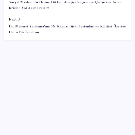
Sosyal Medya Tariflerine Dikkat: Alerjiyi Geçirmeye Çalışırken Astım
Krizine Yol Açabilirsiniz!
Next
Dr. Mehmet Yardımcı’nın 56. Kitabı: Türk Destanları ve Kültürü Üzerine
Derin Bir İnceleme
SON YAZILAR
Halkbank, ikincil halka arz süreci başlattı
2026 AÖL 3. Dönem sınav sonuçları ne zaman
açıklanacak? Açık Öğretim Lisesi sınav sonuçları
nasıl ve nereden öğrenilir?