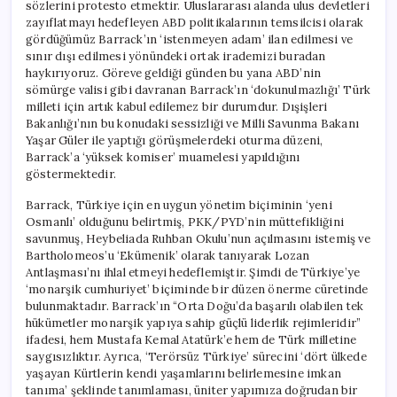
sözlerini protesto etmektir. Uluslararası alanda ulus devletleri
zayıflatmayı hedefleyen ABD politikalarının temsilcisi olarak
gördüğümüz Barrack’ın ‘istenmeyen adam’ ilan edilmesi ve
sınır dışı edilmesi yönündeki ortak irademizi buradan
haykırıyoruz. Göreve geldiği günden bu yana ABD’nin
sömürge valisi gibi davranan Barrack’ın ‘dokunulmazlığı’ Türk
milleti için artık kabul edilemez bir durumdur. Dışişleri
Bakanlığı’nın bu konudaki sessizliği ve Milli Savunma Bakanı
Yaşar Güler ile yaptığı görüşmelerdeki oturma düzeni,
Barrack’a ‘yüksek komiser’ muamelesi yapıldığını
göstermektedir.
Barrack, Türkiye için en uygun yönetim biçiminin ‘yeni
Osmanlı’ olduğunu belirtmiş, PKK/PYD’nin müttefikliğini
savunmuş, Heybeliada Ruhban Okulu’nun açılmasını istemiş ve
Bartholomeos’u ‘Ekümenik’ olarak tanıyarak Lozan
Antlaşması’nı ihlal etmeyi hedeflemiştir. Şimdi de Türkiye’ye
‘monarşik cumhuriyet’ biçiminde bir düzen önerme cüretinde
bulunmaktadır. Barrack’ın “Orta Doğu’da başarılı olabilen tek
hükümetler monarşik yapıya sahip güçlü liderlik rejimleridir”
ifadesi, hem Mustafa Kemal Atatürk’e hem de Türk milletine
saygısızlıktır. Ayrıca, ‘Terörsüz Türkiye’ sürecini ‘dört ülkede
yaşayan Kürtlerin kendi yaşamlarını belirlemesine imkan
tanıma’ şeklinde tanımlaması, üniter yapımıza doğrudan bir