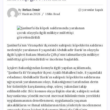
Şanlıurfa’da
By
Serkan Demir
yorumlar kapalı
köpek
27 Haziran 2026
1 Min Read
saldırısında
yaralanan
çocuk
olayıyla
ilgili
mülkiye
müfettişi
Şanlıurfa’nın Viranşehir ilçesinde sahipsiz köpeklerin saldırısı
görevlendirildi
nedeniyle yaralanan 8 yaşındaki Abdulkadir Sarık’ın olayıyla
için
ilgili İçişleri Bakanı Mustafa Çiftçi’nin talimatlarıyla mülkiye
müfettişi görevlendirildi ve inceleme başlatıldı.
İçişleri Bakanlığından konuyla ilgili yapılan açıklamada,
“Şanlıurfa ili Viranşehir ilçesi Ayaklı Mahallesi’nde, 8 yaşındaki
evladımız Abdulkadir Sarık’ın sahipsiz köpeklerin saldırısına
uğrayarak yaralanması olayı, Bakanlığımız tarafından derin
bir üzüntüyle karşılanmış olup, süreç yakından takip
edilmektedir. Söz konusu olaya ilişkin olarak; sahipsiz sokak
hayvanlarına yönelik mevcut mevzuat hükümlerinin yereldeki
uygulanmasının denetlenmesi, uygulamada yaşanan
aksaklıkların ve ihmal iddialarının tüm yönleriyle incelenmesi
amacıyla Sayın İçişleri Bakanımız Mustafa Çiftçi’nin