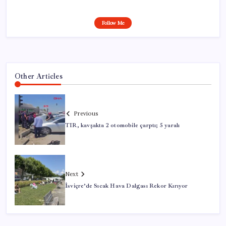
Follow Me
Other Articles
Previous
TIR, kavşakta 2 otomobile çarptı; 5 yaralı
Next
İsviçre’de Sıcak Hava Dalgası Rekor Kırıyor