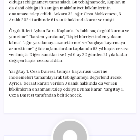
olduğu tebliğnameyi tamamladı. Bu tebliğnamede, Kaplan’ın
da dahil olduğu 19 sanığın mahkûmiyet hükümlerinin
onanması talep edildi. Ankara 32. Ağır Ceza Mahkemesi, 3
Aralık 2024 tarihinde 61 sanık hakkında karar vermişti.
Örgüt lideri Ayhan Bora Kaplan’a, “silahlı suç örgütü kurma ve
yönetme”, “kasten yaralama”, “kişiyi hürriyetinden yoksun
kılma”, “ağır yaralamaya azmettirme” ve “suçluyu kayırmaya
azmettirme” gibi suçlamalardan toplamda 68 yıl hapis cezası
verilmişti. Diğer sanıklar ise 1 yıl 6 ay 22 günden 21 yıla kadar
değişen hapis cezası aldılar.
Yargıtay 1. Ceza Dairesi, temyiz başvurusu üzerine
incelemeleri tamamlayarak tebliğnameyi değerlendirecek.
Ayrıca, beraat kararı verilen 3 sanık hakkında da verilen
hükümlerin onanması talep ediliyor. Nihai karar, Yargıtay 1.
Ceza Dairesi tarafından belirlenecek.