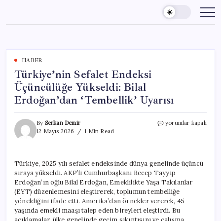
Skip
to
content
HABER
Türkiye’nin Sefalet Endeksi
Üçüncülüğe Yükseldi: Bilal
Erdoğan’dan ‘Tembellik’ Uyarısı
Türkiye’nin
By
Serkan Demir
yorumlar kapalı
Sefalet
12 Mayıs 2026
1 Min Read
Endeksi
Üçüncülüğe
Yükseldi:
Türkiye, 2025 yılı sefalet endeksinde dünya genelinde üçüncü
Bilal
sıraya yükseldi. AKP’li Cumhurbaşkanı Recep Tayyip
Erdoğan’dan
‘Tembellik’
Erdoğan’ın oğlu Bilal Erdoğan, Emeklilikte Yaşa Takılanlar
Uyarısı
(EYT) düzenlemesini eleştirerek, toplumun tembelliğe
için
yöneldiğini ifade etti. Amerika’dan örnekler vererek, 45
yaşında emekli maaşı talep eden bireyleri eleştirdi. Bu
açıklamalar, ülke genelinde geçim sıkıntısını ve çalışma