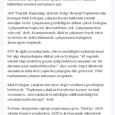
kültürünü yeniden tartışmaya açtı.
AKP Teşkilat Başkanlığı Akdeniz Bölge Strateji Toplantısı’nda
konuşan Bilal Erdoğan, çalışma hayatı hakkında önemli
mesajlar verdi. Çalışmanın gerekliliğine dikkat çeken Erdoğan,
“Çalışmaktan başka bir alternatifimiz yok. Çalışmanın kısa
yolu yok” dedi. Konuşmasında Allah’ın çalışmayı teşvik eden
sözlerine de atıfta bulunarak, çalışmanın karşılığının
alınacağını vurguladı.
EYT ile ilgili yorumlarında, erken emekliliğin toplumda nasıl
bir algı oluşturduğuna dikkat çeken Erdoğan, “45 yaşında
emekli olup devletten geçim aylığı bekleyen insanlar var. Bu
durumu nasıl sindirebiliyorlar?” diye sordu. Diğer ülkelerde
insanların daha ileri yaşlarda çalıştığını dile getirerek, Türk
toplumunun çalışma anlayışını sorguladı.
Bilal Erdoğan, çalışkan bireylere değer verilmesi gerektiğini
belirterek, “Toplumun çalışkan bireylerine kıymet vermek
zorundayız. Aksi takdirde tembelliğin ödüllendirildiği bir
ortamda kaybedeceğiz” dedi.
Fortune dergisinin yaptığı araştırmaya göre, Türkiye, 2024
yılında beşinci sıradayken, 2025’te iki basamak yükselerek