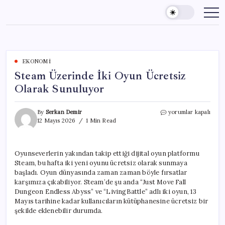
Skip
to
content
EKONOMI
Steam Üzerinde İki Oyun Ücretsiz
Olarak Sunuluyor
Steam
By
Serkan Demir
yorumlar kapalı
Üzerinde
12 Mayıs 2026
1 Min Read
İki
Oyun
Ücretsiz
Oyunseverlerin yakından takip ettiği dijital oyun platformu
Olarak
Steam, bu hafta iki yeni oyunu ücretsiz olarak sunmaya
Sunuluyor
için
başladı. Oyun dünyasında zaman zaman böyle fırsatlar
karşımıza çıkabiliyor. Steam’de şu anda “Just Move Fall
Dungeon Endless Abyss” ve “LivingBattle” adlı iki oyun, 13
Mayıs tarihine kadar kullanıcıların kütüphanesine ücretsiz bir
şekilde eklenebilir durumda.