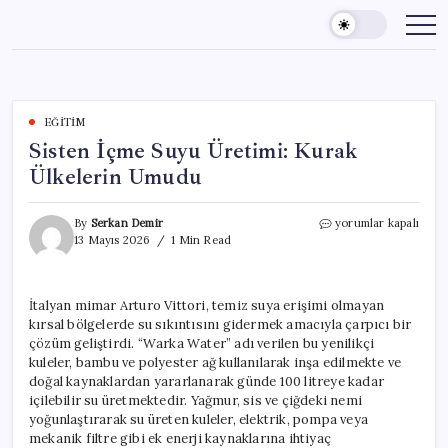
Skip
to
content
EĞITIM
Sisten İçme Suyu Üretimi: Kurak
Ülkelerin Umudu
Sisten
By
Serkan Demir
yorumlar kapalı
İçme
13 Mayıs 2026
1 Min Read
Suyu
Üretimi:
Kurak
İtalyan mimar Arturo Vittori, temiz suya erişimi olmayan
Ülkelerin
kırsal bölgelerde su sıkıntısını gidermek amacıyla çarpıcı bir
Umudu
için
çözüm geliştirdi. “Warka Water” adı verilen bu yenilikçi
kuleler, bambu ve polyester ağ kullanılarak inşa edilmekte ve
doğal kaynaklardan yararlanarak günde 100 litreye kadar
içilebilir su üretmektedir. Yağmur, sis ve çiğdeki nemi
yoğunlaştırarak su üreten kuleler, elektrik, pompa veya
mekanik filtre gibi ek enerji kaynaklarına ihtiyaç