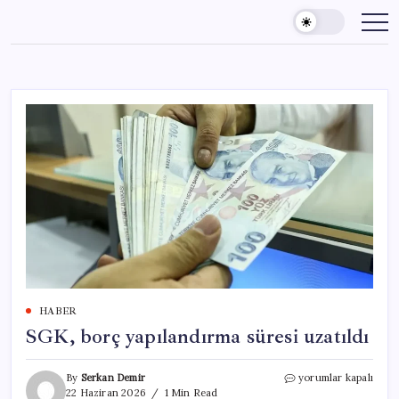
Skip
to
content
HABER
SGK, borç yapılandırma süresi uzatıldı
SGK,
By
Serkan Demir
yorumlar kapalı
borç
22 Haziran 2026
1 Min Read