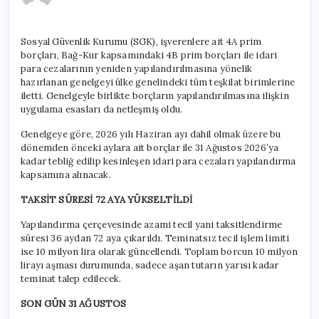
yapılandırma
süresi
uzatıldı
Sosyal Güvenlik Kurumu (SGK), işverenlere ait 4A prim
için
borçları, Bağ-Kur kapsamındaki 4B prim borçları ile idari
para cezalarının yeniden yapılandırılmasına yönelik
hazırlanan genelgeyi ülke genelindeki tüm teşkilat birimlerine
iletti. Genelgeyle birlikte borçların yapılandırılmasına ilişkin
uygulama esasları da netleşmiş oldu.
Genelgeye göre, 2026 yılı Haziran ayı dahil olmak üzere bu
dönemden önceki aylara ait borçlar ile 31 Ağustos 2026’ya
kadar tebliğ edilip kesinleşen idari para cezaları yapılandırma
kapsamına alınacak.
TAKSİT SÜRESİ 72 AYA YÜKSELTİLDİ
Yapılandırma çerçevesinde azami tecil yani taksitlendirme
süresi 36 aydan 72 aya çıkarıldı. Teminatsız tecil işlem limiti
ise 10 milyon lira olarak güncellendi. Toplam borcun 10 milyon
lirayı aşması durumunda, sadece aşan tutarın yarısı kadar
teminat talep edilecek.
SON GÜN 31 AĞUSTOS