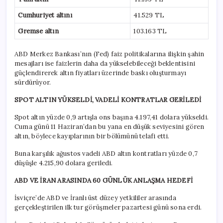
Cumhuriyet altını
41.529 TL
Gremse altın
103.163 TL
ABD Merkez Bankası’nın (Fed) faiz politikalarına ilişkin şahin
mesajları ise faizlerin daha da yükselebileceği beklentisini
güçlendirerek altın fiyatları üzerinde baskı oluşturmayı
sürdürüyor.
SPOT ALTIN YÜKSELDİ, VADELİ KONTRATLAR GERİLEDİ
Spot altın yüzde 0,9 artışla ons başına 4.197,41 dolara yükseldi.
Cuma günü 11 Haziran’dan bu yana en düşük seviyesini gören
altın, böylece kayıplarının bir bölümünü telafi etti.
Buna karşılık ağustos vadeli ABD altın kontratları yüzde 0,7
düşüşle 4.215,90 dolara geriledi.
ABD VE İRAN ARASINDA 60 GÜNLÜK ANLAŞMA HEDEFİ
İsviçre’de ABD ve İranlı üst düzey yetkililer arasında
gerçekleştirilen ilk tur görüşmeler pazartesi günü sona erdi.