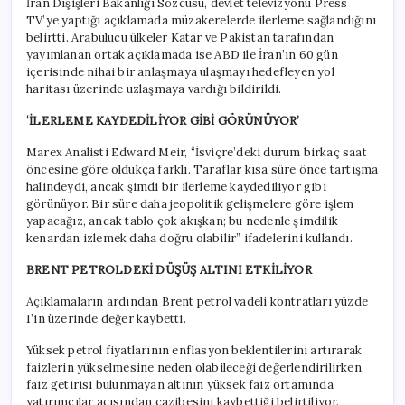
İran Dışişleri Bakanlığı Sözcüsü, devlet televizyonu Press
TV’ye yaptığı açıklamada müzakerelerde ilerleme sağlandığını
belirtti. Arabulucu ülkeler Katar ve Pakistan tarafından
yayımlanan ortak açıklamada ise ABD ile İran’ın 60 gün
içerisinde nihai bir anlaşmaya ulaşmayı hedefleyen yol
haritası üzerinde uzlaşmaya vardığı bildirildi.
‘İLERLEME KAYDEDİLİYOR GİBİ GÖRÜNÜYOR’
Marex Analisti Edward Meir, “İsviçre’deki durum birkaç saat
öncesine göre oldukça farklı. Taraflar kısa süre önce tartışma
halindeydi, ancak şimdi bir ilerleme kaydediliyor gibi
görünüyor. Bir süre daha jeopolitik gelişmelere göre işlem
yapacağız, ancak tablo çok akışkan; bu nedenle şimdilik
kenardan izlemek daha doğru olabilir” ifadelerini kullandı.
BRENT PETROLDEKİ DÜŞÜŞ ALTINI ETKİLİYOR
Açıklamaların ardından Brent petrol vadeli kontratları yüzde
1’in üzerinde değer kaybetti.
Yüksek petrol fiyatlarının enflasyon beklentilerini artırarak
faizlerin yükselmesine neden olabileceği değerlendirilirken,
faiz getirisi bulunmayan altının yüksek faiz ortamında
yatırımcılar açısından cazibesini kaybettiği belirtiliyor.