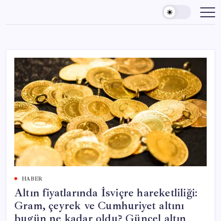
Skip
to
content
HABER
Altın fiyatlarında İsviçre hareketliliği:
Gram, çeyrek ve Cumhuriyet altını
bugün ne kadar oldu? Güncel altın