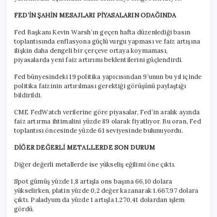
FED’İN ŞAHİN MESAJLARI PİYASALARIN ODAĞINDA
Fed Başkanı Kevin Warsh’ın geçen hafta düzenlediği basın
toplantısında enflasyona güçlü vurgu yapması ve faiz artışına
ilişkin daha dengeli bir çerçeve ortaya koymaması,
piyasalarda yeni faiz artırımı beklentilerini güçlendirdi.
Fed bünyesindeki 19 politika yapıcısından 9’unun bu yıl içinde
politika faizinin artırılması gerektiği görüşünü paylaştığı
bildirildi.
CME FedWatch verilerine göre piyasalar, Fed’in aralık ayında
faiz artırma ihtimalini yüzde 89 olarak fiyatlıyor. Bu oran, Fed
toplantısı öncesinde yüzde 61 seviyesinde bulunuyordu.
DİĞER DEĞERLİ METALLERDE SON DURUM
Diğer değerli metallerde ise yükseliş eğilimi öne çıktı.
Spot gümüş yüzde 1,8 artışla ons başına 66,10 dolara
yükselirken, platin yüzde 0,2 değer kazanarak 1.667,97 dolara
çıktı. Paladyum da yüzde 1 artışla 1.270,41 dolardan işlem
gördü.