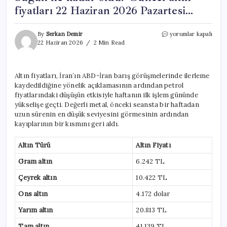
fiyatları 22 Haziran 2026 Pazartesi…
Altın
By
Serkan Demir
yorumlar kapalı
fiyatlarında
22 Haziran 2026
2 Min Read
İsviçre
hareketliliği:
Gram,
Altın fiyatları, İran’ın ABD-İran barış görüşmelerinde ilerleme
çeyrek
kaydedildiğine yönelik açıklamasının ardından petrol
ve
Cumhuriyet
fiyatlarındaki düşüşün etkisiyle haftanın ilk işlem gününde
altını
yükselişe geçti. Değerli metal, önceki seansta bir haftadan
bugün
uzun sürenin en düşük seviyesini görmesinin ardından
ne
kayıplarının bir kısmını geri aldı.
kadar
oldu?
Altın Türü
Altın Fiyatı
Güncel
altın
Gram altın
6.242 TL
fiyatları
22
Çeyrek altın
10.422 TL
Haziran
2026
Ons altın
4.172 dolar
Pazartesi…
için
Yarım altın
20.813 TL
Tam altın
41.139 TL