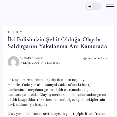
Skip
to
content
EĞITIM
İki Polisimizin Şehit Olduğu Olayda
Saldırganın Yakalanma Anı Kamerada
İki
By
Serkan Demir
yorumlar kapalı
Polisimizin
17 Mayıs 2026
1 Min Read
Şehit
Olduğu
Olayda
17 Mayıs 2026 tarihinde Çorlu ilçesinin Reşadiye
Saldırganın
Mahallesi’nde yer alan Kumyol Caddesi’ndeki bir iş
Yakalanma
Anı
merkezinde meydana gelen silahlı çatışmada, iki polis
Kamerada
memuru şehit oldu. Olay, iş merkezinin ikinci katından gelen
için
silahlı kavga ihbarı üzerine, hemen bölgeye polis ekiplerinin
sevk edilmesiyle başladı.
Olay yerinde bulunan sivil asayiş ekipleri, şüpheli tarafından