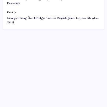
Kamerada
Next
Guangşi Cuang Özerk Bölgesi’nde 5.2 Büyüklüğünde Deprem Meydana
Geldi
SON YAZILAR
YENİ Parti, Isparta’da 10 ilçede teşkilatlanma sürecini
tamamladı
AKP’den kapalı grup toplantısı… Abdullah Güler
duyurdu: Çerçeve yasa bugün kesin olarak Meclis’e