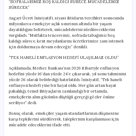
“SOFRALARIMIZ BOŞ KALDIĞI SÜRECE MÜCADELEMİZ
SÜRECEK”
Asgari Ücret İnisiyatifi, siyasi iktidarın tercihleri sonucunda
milyonlarca emekçiye açlık sınırının altında bir yaşam
dayatıldığını belirterek, mücadelelerini sürdüreceklerini
vurguladı. “Mutfakta tenceremiz, sofrada tabağımız boş
kaldığı sürece, kent meydanlarını ücretlerimize zam istemek
için doldurmaya devam edeceğiz” denildi.
“TEK HANELİ ENFLASYON HEDEFİ ULAŞILMAZ OLDU”
Açıklamada, Merkez Bankası’nın 2026 itibariyle enflasyon
hedefini yüzde 16’dan yüzde 24’e çıkararak, yıl sonu tahminini
yüzde 26 olarak belirlediği hatırlatıldı. İnisiyatif, “Tek haneli
enflasyon hedefi yine bir hayal oldu. Her gün artan hayat
pahalılığı, temel ihtiyaçların zamlandığı bir ortamda,
emekçilerin alım gücünün düştüğü gerçeği gözler önüne
seriliyor” dedi.
Sonuç olarak, emekçiler yaşam standartlarının düşmesine
karşı tepkilerini sürdürerek, taleplerinin karşılanması için
mücadele edeceklerini ifade etti.