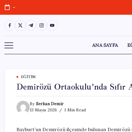
Skip
-
to
content
https://www.facebook.com/
https://twitter.com/
https://t.me/
https://www.instagram.com/
https://youtube.com/
ANA SAYFA
E
EĞITIM
Demirözü Ortaokulu’nda Sıfır A
By
Serkan Demir
13 Mayıs 2026
1 Min Read
Bayburt’un Demirözü ilçesinde bulunan Demirözü Ort