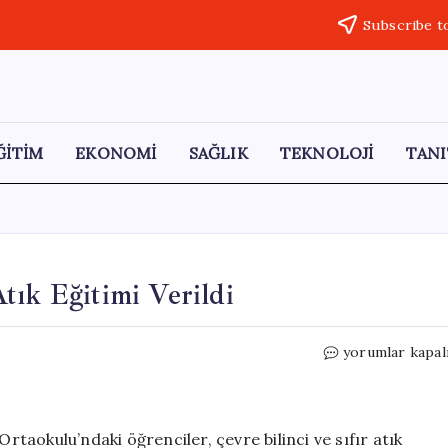
Subscribe t
ĞİTİM
EKONOMİ
SAĞLIK
TEKNOLOJİ
TANI
tık Eğitimi Verildi
Demirözü
yorumlar kapal
Ortaokulu’nda
Sıfır
Atık
Eğitimi
aokulu’ndaki öğrenciler, çevre bilinci ve sıfır atık