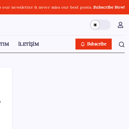
o our newsletter & never miss our best posts.
Subscribe Now!
TIM
İLETİŞİM
Subscribe
ı
SON YAZILAR
Halkbank, ikincil halka arz süreci başlattı