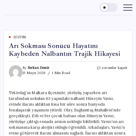
Skip
to
content
EĞITIM
Arı Sokması Sonucu Hayatını
Kaybeden Nalbantın Trajik Hikayesi
Arı
By
Serkan Demir
yorumlar kapalı
Sokması
13 Mayıs 2026
1 Min Read
Sonucu
Hayatını
Kaybeden
Tekirdağ’ın Malkara ilçesinde, yürüyüş yaparken arı
Nalbantın
tarafından sokulan 63 yaşındaki nalbant Hüseyin Yavuz,
Trajik
Hikayesi
evinde ilacını aldıktan kısa bir süre sonra banyoda
için
fenalaşarak yaşamını yitirdi. Olay, Sağlamtaş Mahallesi’nde
gerçekleşti. Evli ve bir çocuk babası olan Hüseyin Yavuz,
yürüyüşe çıktığı esnada arının soktuğu bildirildi. Yavuz’un arı
sokmasına karşı alerjisi olduğu öğrenildi. Arkadaşları, Yavuz’u
evine götürerek ilacını almasını sağladı. İlacını aldıktan sonra