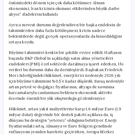
önümüzdeki dönem için çok daha kötümser. Alman
ekonomisi, İran krizinin olumsuz etkilerinden büyük darbe
alıyor.” ifadelerini kullandı.
Ayrıca mevcut durumu değerlendiren bir başka endeksin de
tahminlerden daha fazla kötüleşmesi, krizin sadece
beklentilerde değil, gerçek operasyonlarda da hissedildiğini
ortaya koydu.
Büyüme tahminleri keskin bir şekilde revize edildi. Haftanın
başında S&P Global’in açıkladığı satın alma yöneticileri
endeksleri (PMI) özel sektörde daralmaya işaret ederken, Ifo
verileri bu durumu daha da derinleştirdi. Başbakan Friedrich
Merz liderliğindeki hükümet, enerji krizi nedeniyle 2026 yılı
için büyüme tahminini %0,5’e kadar düşürdü. Savaş nedeniyle
artan petrol ve doğalgaz fiyatlarının, altyapı ile savunma
harcamalarıyla canlanması beklenen ekonomik aktivite
üzerinde önemli bir yük oluşturduğu gözlemleniyor.
Hükümet, artan yakıt maliyetlerine karşı 1,6 milyar Euro (1,9
milyar dolar) değerinde bir destek paketi açıklasa da, iş
dünyası bu desteğin “yetersiz” olduğunu belirtiyor. Enerji
fiyatlarındaki artış, Almanya ve Euro Bölgesi genelinde
enflasyonu yeniden harekete geçirirken, Avrupa Merkez