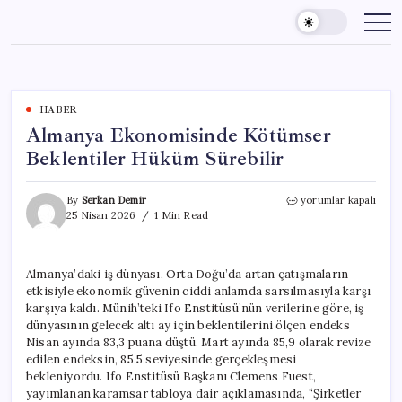
Skip
to
content
HABER
Almanya Ekonomisinde Kötümser
Beklentiler Hüküm Sürebilir
Almanya
By
Serkan Demir
yorumlar kapalı
Ekonomisinde
25 Nisan 2026
1 Min Read
Kötümser
Beklentiler
Hüküm
Almanya’daki iş dünyası, Orta Doğu’da artan çatışmaların
Sürebilir
etkisiyle ekonomik güvenin ciddi anlamda sarsılmasıyla karşı
için
karşıya kaldı. Münih’teki Ifo Enstitüsü’nün verilerine göre, iş
dünyasının gelecek altı ay için beklentilerini ölçen endeks
Nisan ayında 83,3 puana düştü. Mart ayında 85,9 olarak revize
edilen endeksin, 85,5 seviyesinde gerçekleşmesi
bekleniyordu. Ifo Enstitüsü Başkanı Clemens Fuest,
yayımlanan karamsar tabloya dair açıklamasında, “Şirketler