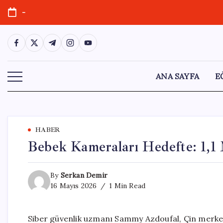
Skip
-
to
content
https://www.facebook.com/
https://twitter.com/
https://t.me/
https://www.instagram.com/
https://youtube.com/
ANA SAYFA
E
HABER
Bebek Kameraları Hedefte: 1,1
By
Serkan Demir
16 Mayıs 2026
1 Min Read
Siber güvenlik uzmanı Sammy Azdoufal, Çin merkezli