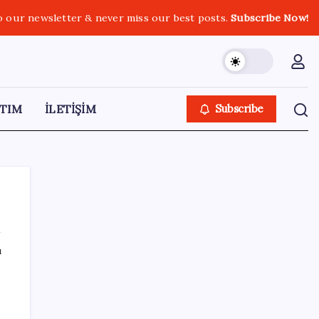
o our newsletter & never miss our best posts.
Subscribe Now!
TIM
İLETİŞİM
Subscribe
ı
SON YAZILAR
Halkbank, ikincil halka arz süreci başlattı