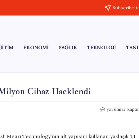
Subscribe t
ĞİTİM
EKONOMİ
SAĞLIK
TEKNOLOJİ
TANI
 Milyon Cihaz Hacklendi
Bebek
yorumlar kapal
Kameraları
Hedefte:
1,1
Milyon
 Meari Technology’nin alt yapısını kullanan yaklaşık 1,1