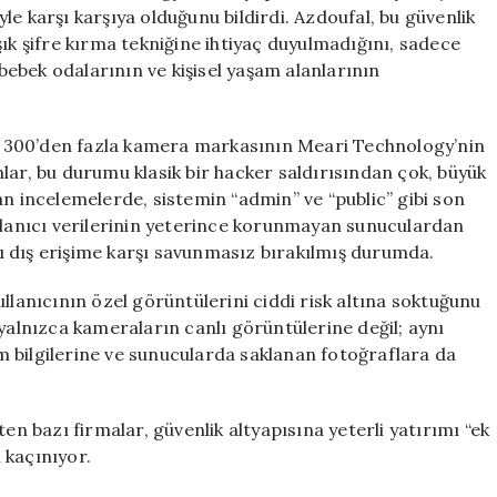
Cihaz
e karşı karşıya olduğunu bildirdi. Azdoufal, bu güvenlik
Hacklendi
ık şifre kırma tekniğine ihtiyaç duyulmadığını, sadece
için
 bebek odalarının ve kişisel yaşam alanlarının
ibi 300’den fazla kamera markasının Meari Technology’nin
lar, bu durumu klasik bir hacker saldırısından çok, büyük
an incelemelerde, sistemin “admin” ve “public” gibi son
ullanıcı verilerinin yeterince korunmayan sunuculardan
ısı dış erişime karşı savunmasız bırakılmış durumda.
llanıcının özel görüntülerini ciddi risk altına soktuğunu
 yalnızca kameraların canlı görüntülerine değil; aynı
 bilgilerine ve sunucularda saklanan fotoğraflara da
en bazı firmalar, güvenlik altyapısına yeterli yatırımı “ek
 kaçınıyor.