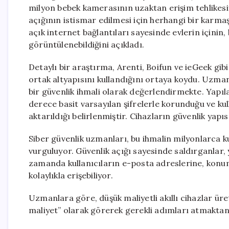
milyon bebek kamerasının uzaktan erişim tehlikesiyl
açığının istismar edilmesi için herhangi bir karmaş
açık internet bağlantıları sayesinde evlerin içinin,
görüntülenebildiğini açıkladı.
Detaylı bir araştırma, Arenti, Boifun ve ieGeek g
ortak altyapısını kullandığını ortaya koydu. Uzman
bir güvenlik ihmali olarak değerlendirmekte. Yapıl
derece basit varsayılan şifrelerle korunduğu ve k
aktarıldığı belirlenmiştir. Cihazların güvenlik yap
Siber güvenlik uzmanları, bu ihmalin milyonlarca ku
vurguluyor. Güvenlik açığı sayesinde saldırganlar,
zamanda kullanıcıların e-posta adreslerine, konum
kolaylıkla erişebiliyor.
Uzmanlara göre, düşük maliyetli akıllı cihazlar üret
maliyet” olarak görerek gerekli adımları atmaktan