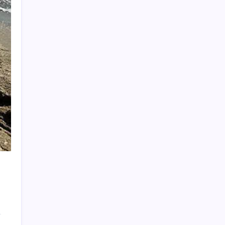
sınav sonuçları nasıl ve nereden öğrenilir?
Düz Dünya gibi teorilere inanma eğiliminin
arkasındaki gizem çözüldü
Trump’tan Fed Başkanı Warsh’a: Faiz kararı
tamamen ona bağlı değil
Bakan Yumaklı Güvenli Elektronik Küpe
İzleme Sistemi’ni tanıttı! “Her hayvanın
dijital bir kimliği olacak”
Dünya Altın Konseyi’nden kritik rapor: Altın
piyasasında kısa vadede ne olacak?
Bloomberg Businessweek Türkiye’nin 142.
sayısı çıktı
Fransa’da işsizlik 6 yılın zirvesinde
Takipteki ihtiyaç kredi oranı dokuz yılın
zirvesinde
Küresel piyasalar kritik veriyi bekliyor:
Gözler ABD’de