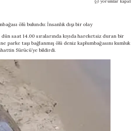
Yüzgecine
yorumlar kapal
parke
taşı
bağlanan
deniz
kaplumbağası
, dün saat 14.00 sıralarında kıyıda hareketsiz duran bir
ölü
ine parke taşı bağlanmış ölü deniz kaplumbağasını kumluk
bulundu:
ttin Sürücü’ye bildirdi.
İnsanlık
dışı
bir
olay
için