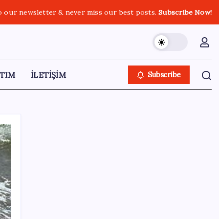
o our newsletter & never miss our best posts.
Subscribe Now!
TIM
İLETİŞİM
Subscribe
SON YAZILAR
2026 AÖL 3. Dönem sınav sonuçları ne
zaman açıklanacak? Açık Öğretim Lisesi