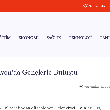
Subscribe t
ĞİTİM
EKONOMİ
SAĞLIK
TEKNOLOJİ
TANI
yon’da Gençlerle Buluştu
YTB
yorumlar kapal
Geleneksel
Oyunlar
Tırı
Lyon’da
 (YTB) tarafından düzenlenen Geleneksel Oyunlar Tırı,