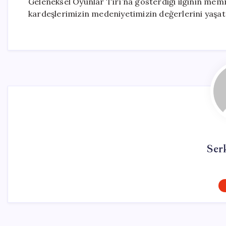
Geleneksel Oyunlar Tırı’na gösterdiği ilginin mem
kardeşlerimizin medeniyetimizin değerlerini yaşat
Ser