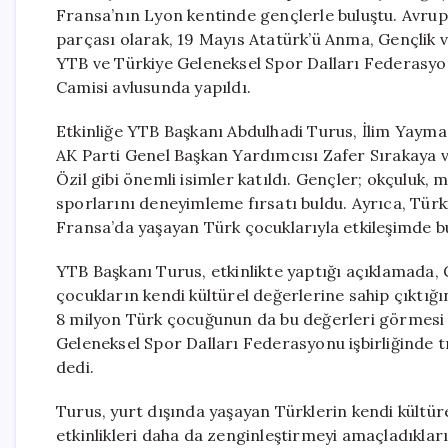
Fransa’nın Lyon kentinde gençlerle buluştu. Avrup
parçası olarak, 19 Mayıs Atatürk’ü Anma, Gençlik v
YTB ve Türkiye Geleneksel Spor Dalları Federasyonu 
Camisi avlusunda yapıldı.
Etkinliğe YTB Başkanı Abdulhadi Turus, İlim Yayma
AK Parti Genel Başkan Yardımcısı Zafer Sırakaya 
Özil gibi önemli isimler katıldı. Gençler; okçuluk,
sporlarını deneyimleme fırsatı buldu. Ayrıca, Tür
Fransa’da yaşayan Türk çocuklarıyla etkileşimde b
YTB Başkanı Turus, etkinlikte yaptığı açıklamada, G
çocukların kendi kültürel değerlerine sahip çıktığın
8 milyon Türk çocuğunun da bu değerleri görmesi g
Geleneksel Spor Dalları Federasyonu işbirliğinde t
dedi.
Turus, yurt dışında yaşayan Türklerin kendi kültüre
etkinlikleri daha da zenginleştirmeyi amaçladıkları