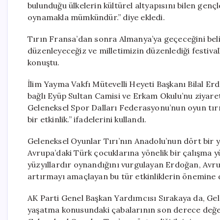
bulunduğu ülkelerin kültürel altyapısını bilen genç
oynamakla mümkündür.” diye ekledi.
Tırın Fransa’dan sonra Almanya’ya geçeceğini belir
düzenleyeceğiz ve milletimizin düzenlediği festival
konuştu.
İlim Yayma Vakfı Mütevelli Heyeti Başkanı Bilal E
bağlı Eyüp Sultan Camisi ve Erkam Okulu’nu ziyaret
Geleneksel Spor Dalları Federasyonu’nun oyun tırı
bir etkinlik.” ifadelerini kullandı.
Geleneksel Oyunlar Tırı’nın Anadolu’nun dört bir y
Avrupa’daki Türk çocuklarına yönelik bir çalışma y
yüzyıllardır oynandığını vurgulayan Erdoğan, Avrup
artırmayı amaçlayan bu tür etkinliklerin önemine d
AK Parti Genel Başkan Yardımcısı Sırakaya da, Ge
yaşatma konusundaki çabalarının son derece değerl