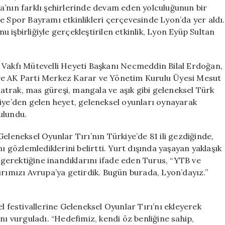
Gençlerle
a’nın farklı şehirlerinde devam eden yolculuğunun bir
Buluştu
e Spor Bayramı etkinlikleri çerçevesinde Lyon’da yer aldı.
için
işbirliğiyle gerçekleştirilen etkinlik, Lyon Eyüp Sultan
 Vakfı Mütevelli Heyeti Başkanı Necmeddin Bilal Erdoğan,
ve AK Parti Merkez Karar ve Yönetim Kurulu Üyesi Mesut
 matrak, mas güreşi, mangala ve aşık gibi geleneksel Türk
kiye’den gelen heyet, geleneksel oyunları oynayarak
ulundu.
eleneksel Oyunlar Tırı’nın Türkiye’de 81 ili gezdiğinde,
ı gözlemlediklerini belirtti. Yurt dışında yaşayan yaklaşık
erektiğine inandıklarını ifade eden Turus, “YTB ve
ırımızı Avrupa’ya getirdik. Bugün burada, Lyon’dayız.”
l festivallerine Geleneksel Oyunlar Tırı’nı ekleyerek
nı vurguladı. “Hedefimiz, kendi öz benliğine sahip,