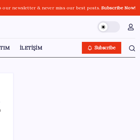
o our newsletter & never miss our best posts.
Subscribe Now!
TIM
İLETİŞİM
Subscribe
ı
SON YAZILAR
Halkbank, ikincil halka arz süreci başlattı