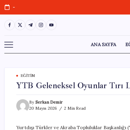
Skip
-
to
content
https://www.facebook.com/
https://twitter.com/
https://t.me/
https://www.instagram.com/
https://youtube.com/
ANA SAYFA
E
EĞITIM
YTB Geleneksel Oyunlar Tırı L
By
Serkan Demir
20 Mayıs 2026
2 Min Read
Yurtdışı Türkler ve Akraba Topluluklar Başkanlığı