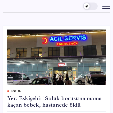
Skip
to
content
EĞITIM
Yer: Eskişehir! Soluk borusuna mama
kaçan bebek, hastanede öldü