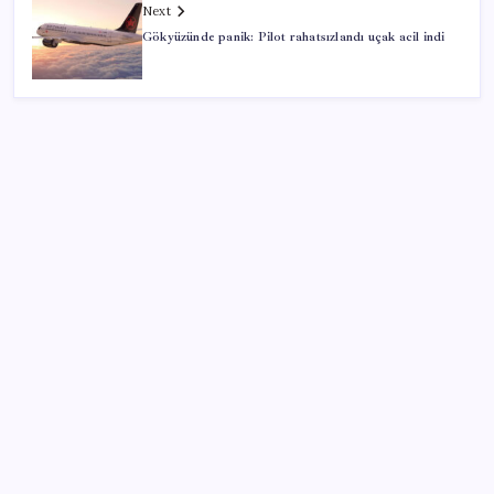
Next
Gökyüzünde panik: Pilot rahatsızlandı uçak acil indi
SON YAZILAR
Bir sigara grubuna daha zam geldi: En yüksek fiyat
130 TL oldu
Deniz suyu her zaman güvenli değil! Yağış sonrası
risk artıyor
TL ile dış ticaret hacmi 900 milyar lirayı aştı