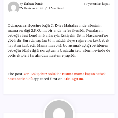
Yer:
By
Serkan Demir
yorumlar kapalı
Eskişehir!
25 Haziran 2026
1 Min Read
Soluk
borusuna
mama
Odunpazarı ilçesine bağlı 71 Evler Mahallesi’nde ailesinin
kaçan
mama verdiği S.K.G.’nin bir anda nefesi kesildi. Fenalaşan
bebek,
hastanede
bebeği ailesi kendi imkanlarıyla Eskişehir Şehir Hastanesi’ne
öldü
götürdü. Burada yapılan tüm müdahaleye rağmen erkek bebek
için
hayatını kaybetti. Mamanın soluk borusuna kaçtığı belirlenen
bebeğin ölüyle ilgili soruşturma başlatılırken, ailenin evinde de
polis ekipleri tarafından inceleme yapıldı.
The post
Yer: Eskişehir! Soluk borusuna mama kaçan bebek,
hastanede öldü
appeared first on
Kilis Egitim
.