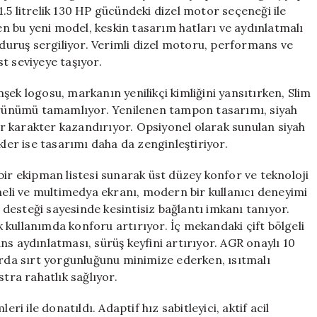
için
.5 litrelik 130 HP gücündeki dizel motor seçeneği ile
len bu yeni model, keskin tasarım hatları ve aydınlatmalı
 duruş sergiliyor. Verimli dizel motoru, performans ve
t seviyeye taşıyor.
şek logosu, markanın yenilikçi kimliğini yansıtırken, Slim
rünümü tamamlıyor. Yenilenen tampon tasarımı, siyah
bir karakter kazandırıyor. Opsiyonel olarak sunulan siyah
kler ise tasarımı daha da zenginleştiriyor.
bir ekipman listesi sunarak üst düzey konfor ve teknoloji
aneli ve multimedya ekranı, modern bir kullanıcı deneyimi
desteği sayesinde kesintisiz bağlantı imkanı tanıyor.
ük kullanımda konforu artırıyor. İç mekandaki çift bölgeli
ns aydınlatması, sürüş keyfini artırıyor. AGR onaylı 10
arda sırt yorgunluğunu minimize ederken, ısıtmalı
tra rahatlık sağlıyor.
ri ile donatıldı. Adaptif hız sabitleyici, aktif acil