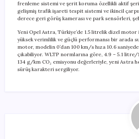
frenleme sistemi ve şerit koruma özellikli aktif şeri
gelişmiş trafik işareti tespit sistemi ve ikincil çarpı
derece geri görüş kamerası ve park sensörleri, şeh
Yeni Opel Astra, Türkiye’de 1.5 litrelik dizel moto
yüksek verimlilik ve güçlü performansı bir arada su
motor, modelin 0’dan 100 km/s hıza 10.6 saniyed
çıkabiliyor. WLTP normlarına göre, 4.9 – 5.1 litre
134 g/km CO₂ emisyonu değerleriyle, yeni Astra h
sürüş karakteri sergiliyor.