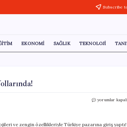
Subscribe t
ĞİTİM
EKONOMİ
SAĞLIK
TEKNOLOJİ
TANI
ollarında!
Yenilenen
yorumlar kapal
Opel
Astra
Türkiye
Yollarında!
ileri ve zengin özellikleriyle Türkiye pazarına giriş yaptı!