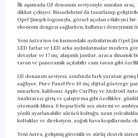
İlk aşamada GS donanım seviyesiyle sunulan araç, 1
dikkat çekiyor. Rüsselsheim’da tasarlanıp geliştiri
Opel Şimşek logosuyla, görsel açıdan etkileyici bir
ekonomi dengesi sağlarken, kullanıcı deneyimini üs
Yeni Astra’nın ön kısmındaki aydınlatmalı Opel Şim
LED farlar ve LED arka aydınlatmalar modern gö
detaylar ve 17 inç alaşımlı jantlar, araca dinamik 
tavan ve panoramik açılabilir cam tavan gibi özelli
GS donanım seviyesi, sınıfında fark yaratan geniş 
sağlıyor. Pure Panel Pro 10 inç dijital gösterge p
sunarken, kablosuz Apple CarPlay ve Android Auto 
Anahtarsız giriş ve çalıştırma gibi özellikler, günl
otomatik klima, 6 hoparlörlü ses sistemi ve ambiya
yönlü ayarlanabilir sürücü koltuğu, uzun yolculukl
koltuklar ve direksiyon, soğuk hava koşullarında eks
Yeni Astra, gelişmiş güvenlik ve sürüş destek sistemle