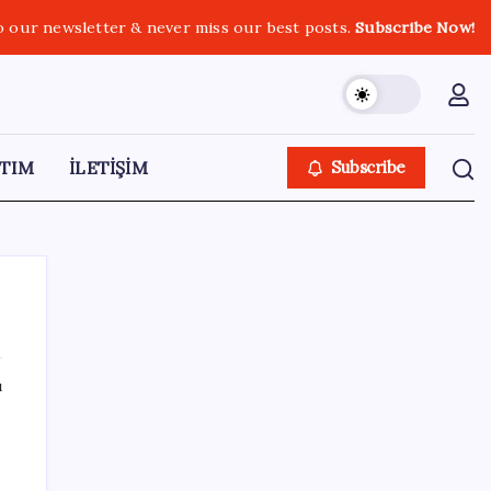
o our newsletter & never miss our best posts.
Subscribe Now!
TIM
İLETİŞİM
Subscribe
ı
SON YAZILAR
Bir sigara grubuna daha zam geldi: En
yüksek fiyat 130 TL oldu