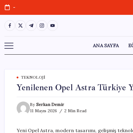
Skip
-
to
content
https://www.facebook.com/
https://twitter.com/
https://t.me/
https://www.instagram.com/
https://youtube.com/
ANA SAYFA
E
TEKNOLOJI
Yenilenen Opel Astra Türkiye Y
By
Serkan Demir
11 Mayıs 2026
2 Min Read
Yeni Opel Astra, modern tasarımı, gelişmiş teknoloj