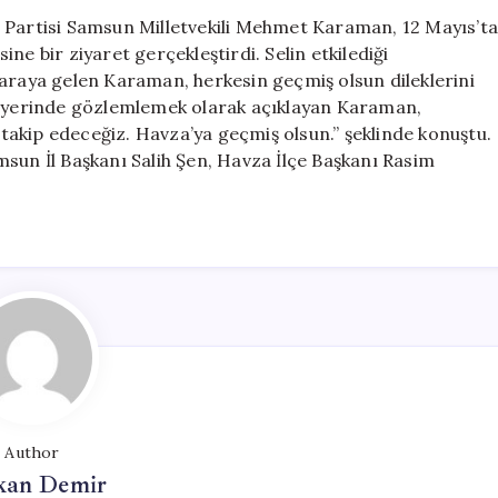
Karaman,
l Partisi Samsun Milletvekili Mehmet Karaman, 12 Mayıs’t
Havza’da
ne bir ziyaret gerçekleştirdi. Selin etkilediği
Sel
 araya gelen Karaman, herkesin geçmiş olsun dileklerini
Felaketzedeler
mu yerinde gözlemlemek olarak açıklayan Karaman,
Ziyaret
n takip edeceğiz. Havza’ya geçmiş olsun.” şeklinde konuştu.
Etti
sun İl Başkanı Salih Şen, Havza İlçe Başkanı Rasim
için
Author
kan Demir