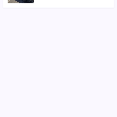
SON YAZILAR
Halkbank, ikincil halka arz süreci başlattı
2026 AÖL 3. Dönem sınav sonuçları ne zaman
açıklanacak? Açık Öğretim Lisesi sınav sonuçları
nasıl ve nereden öğrenilir?
Düz Dünya gibi teorilere inanma eğiliminin
arkasındaki gizem çözüldü
Trump’tan Fed Başkanı Warsh’a: Faiz kararı