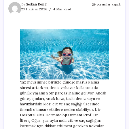
Yazın
By
Serkan Demir
yorumlar kapalı
güneş,
23 Haziran 2026
4 Min Read
deniz
ve
klor
tehlikesi!
Cilt
ve
saçınızı
korumanın
yolları
için
Yaz mevsimiyle birlikte güneşe maruz kalma
süresi artarken, deniz ve havuz kullanımı da
günlük yaşamın bir parçası haline geliyor. Ancak
güneş ışınları, sıcak hava, tuzlu deniz suyu ve
havuzlardaki klor; cilt ve saç sağlığı üzerinde
önemli olumsuz etkilere neden olabiliyor. Liv
Hospital Ulus Dermatoloji Uzmanı Prof. Dr.
İlteriş Oğuz, yaz aylarında cilt ve saç sağlığını
korumak için dikkat edilmesi gereken noktalar