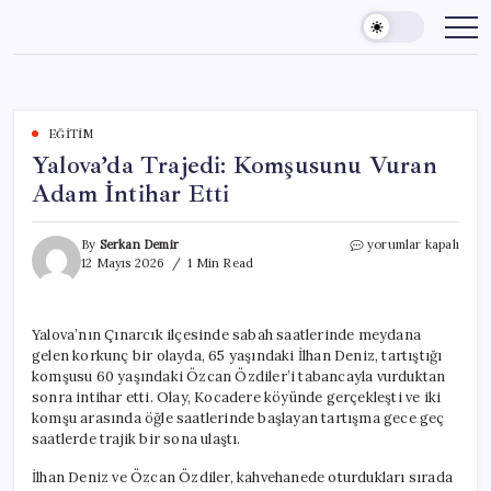
Skip
to
content
EĞITIM
Yalova’da Trajedi: Komşusunu Vuran
Adam İntihar Etti
Yalova’da
By
Serkan Demir
yorumlar kapalı
Trajedi:
12 Mayıs 2026
1 Min Read
Komşusunu
Vuran
Adam
Yalova’nın Çınarcık ilçesinde sabah saatlerinde meydana
İntihar
gelen korkunç bir olayda, 65 yaşındaki İlhan Deniz, tartıştığı
Etti
için
komşusu 60 yaşındaki Özcan Özdiler’i tabancayla vurduktan
sonra intihar etti. Olay, Kocadere köyünde gerçekleşti ve iki
komşu arasında öğle saatlerinde başlayan tartışma gece geç
saatlerde trajik bir sona ulaştı.
İlhan Deniz ve Özcan Özdiler, kahvehanede oturdukları sırada