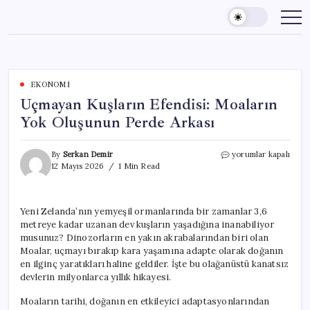
Skip
to
content
EKONOMI
Uçmayan Kuşların Efendisi: Moaların
Yok Oluşunun Perde Arkası
Uçmayan
By
Serkan Demir
yorumlar kapalı
Kuşların
12 Mayıs 2026
1 Min Read
Efendisi:
Moaların
Yok
Yeni Zelanda’nın yemyeşil ormanlarında bir zamanlar 3,6
Oluşunun
metreye kadar uzanan dev kuşların yaşadığına inanabiliyor
Perde
Arkası
musunuz? Dinozorların en yakın akrabalarından biri olan
için
Moalar, uçmayı bırakıp kara yaşamına adapte olarak doğanın
en ilginç yaratıkları haline geldiler. İşte bu olağanüstü kanatsız
devlerin milyonlarca yıllık hikayesi.
Moaların tarihi, doğanın en etkileyici adaptasyonlarından