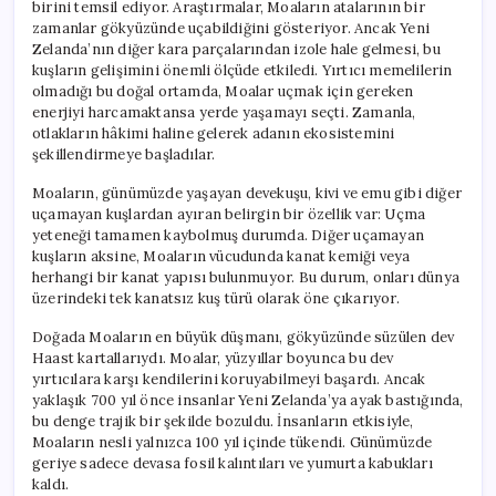
birini temsil ediyor. Araştırmalar, Moaların atalarının bir
zamanlar gökyüzünde uçabildiğini gösteriyor. Ancak Yeni
Zelanda’nın diğer kara parçalarından izole hale gelmesi, bu
kuşların gelişimini önemli ölçüde etkiledi. Yırtıcı memelilerin
olmadığı bu doğal ortamda, Moalar uçmak için gereken
enerjiyi harcamaktansa yerde yaşamayı seçti. Zamanla,
otlakların hâkimi haline gelerek adanın ekosistemini
şekillendirmeye başladılar.
Moaların, günümüzde yaşayan devekuşu, kivi ve emu gibi diğer
uçamayan kuşlardan ayıran belirgin bir özellik var: Uçma
yeteneği tamamen kaybolmuş durumda. Diğer uçamayan
kuşların aksine, Moaların vücudunda kanat kemiği veya
herhangi bir kanat yapısı bulunmuyor. Bu durum, onları dünya
üzerindeki tek kanatsız kuş türü olarak öne çıkarıyor.
Doğada Moaların en büyük düşmanı, gökyüzünde süzülen dev
Haast kartallarıydı. Moalar, yüzyıllar boyunca bu dev
yırtıcılara karşı kendilerini koruyabilmeyi başardı. Ancak
yaklaşık 700 yıl önce insanlar Yeni Zelanda’ya ayak bastığında,
bu denge trajik bir şekilde bozuldu. İnsanların etkisiyle,
Moaların nesli yalnızca 100 yıl içinde tükendi. Günümüzde
geriye sadece devasa fosil kalıntıları ve yumurta kabukları
kaldı.