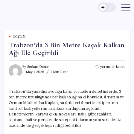
Skip
to
content
EĞITIM
Trabzon’da 3 Bin Metre Kaçak Kalkan
Ağı Ele Geçirildi
Trabzon’da
By
Serkan Demir
yorumlar kapalı
3
11 Mayıs 2026
1 Min Read
Bin
Metre
Kaçak
Trabzon’da yasadışı avcılığa karşı yürütülen denetimlerde, 3
Kalkan
bin metre uzunluğunda bir kalkan ağına el konuldu. İl Tarım ve
Ağı
Ele
Orman Müdürü İsa Kaplan, su ürünleri denetim ekiplerinin
Geçirildi
kontrol faaliyetlerini aralıksız sürdüğünü açıkladı.
için
Denetimlerin, karaya çıkış noktaları, nakil güzergahları,
toptancı hali ve perakende satış noktalarının yanı sıra deniz
üzerinde de gerçekleştirildiği belirtildi.