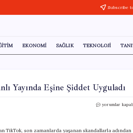
Subscribe t
ĞİTİM
EKONOMİ
SAĞLIK
TEKNOLOJİ
TANI
nlı Yayında Eşine Şiddet Uyguladı
TikTok
yorumlar kapal
Skandalları
Sürüyor:
Canlı
Yayında
lan TikTok, son zamanlarda yaşanan skandallarla adından