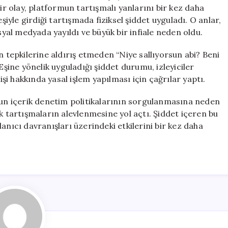
Eşine
bir olay, platformun tartışmalı yanlarını bir kez daha
Şiddet
şiyle girdiği tartışmada fiziksel şiddet uyguladı. O anlar,
Uyguladı
syal medyada yayıldı ve büyük bir infiale neden oldu.
için
n tepkilerine aldırış etmeden “Niye sallıyorsun abi? Beni
Eşine yönelik uyguladığı şiddet durumu, izleyiciler
işi hakkında yasal işlem yapılması için çağrılar yaptı.
rmun içerik denetim politikalarının sorgulanmasına neden
k tartışmaların alevlenmesine yol açtı. Şiddet içeren bu
anıcı davranışları üzerindeki etkilerini bir kez daha