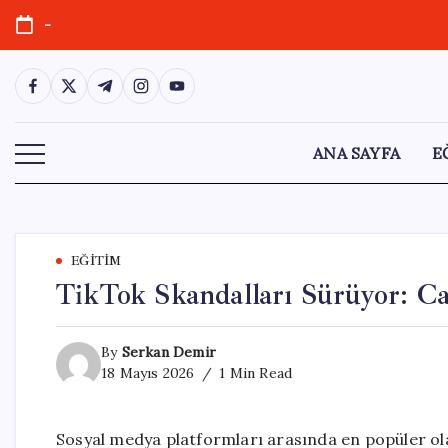
Skip
-
to
content
https://www.facebook.com/
https://twitter.com/
https://t.me/
https://www.instagram.com/
https://youtube.com/
ANA SAYFA
E
EĞITIM
TikTok Skandalları Sürüyor: Ca
By
Serkan Demir
18 Mayıs 2026
1 Min Read
Sosyal medya platformları arasında en popüler o