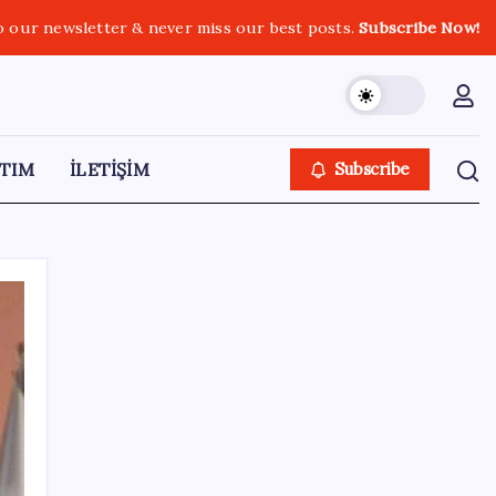
o our newsletter & never miss our best posts.
Subscribe Now!
TIM
İLETİŞİM
Subscribe
SON YAZILAR
Okullarda yeni dönem! 30 bin personele
yeni yetki