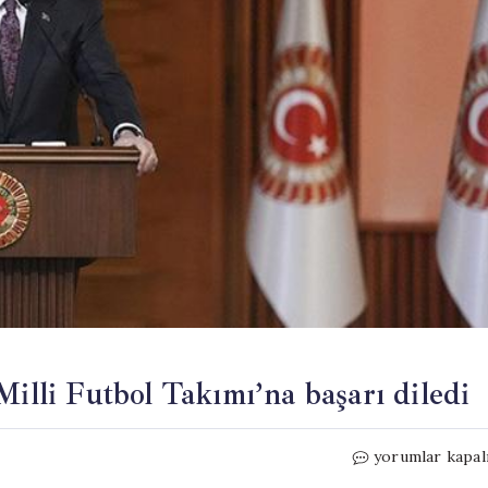
li Futbol Takımı’na başarı diledi
TBMM
yorumlar kapal
Başkanı