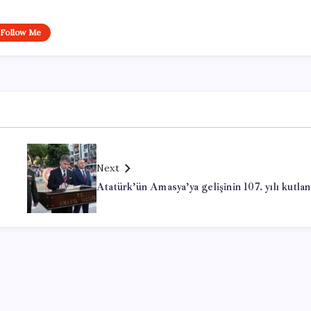
Follow Me
Next
n
Atatürk’ün Amasya’ya gelişinin 107. yılı kutlan