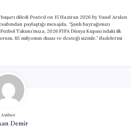
Kurtulmuş,
A
Milli
başarı diledi Posted on 15 Haziran 2026 by Yusuf Arslan
Futbol
abından paylaştığı mesajda, “Şanlı bayrağımızı
Takımı’na
 Futbol Takımı’mıza, 2026 FIFA Dünya Kupası’ndaki ilk
başarı
rum. 85 milyonun duası ve desteği sizinle.” ifadelerini
diledi
için
Author
kan Demir