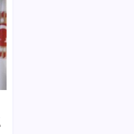
Bir sigara grubuna daha zam geldi: En
yüksek fiyat 130 TL oldu
Deniz suyu her zaman güvenli değil! Yağış
sonrası risk artıyor
TL ile dış ticaret hacmi 900 milyar lirayı
aştı
YENİ Parti, Isparta’da 10 ilçede
teşkilatlanma sürecini tamamladı
AKP’den kapalı grup toplantısı… Abdullah
Güler duyurdu: Çerçeve yasa bugün kesin
olarak Meclis’e sunulacak
Resmi açıklama geldi: YENİ Parti’ye ne
kadar bağış yapıldı?
YENİ Parti lideri Özgür Özel’den MYK
toplantısı
ı
DuckDuckGo Akıllı Olmayan “Normal”
Güneş Gözlüklerini Satışa Çıkardı