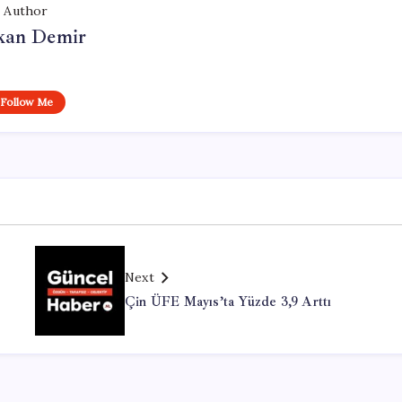
Author
kan Demir
Follow Me
Next
Çin ÜFE Mayıs’ta Yüzde 3,9 Arttı