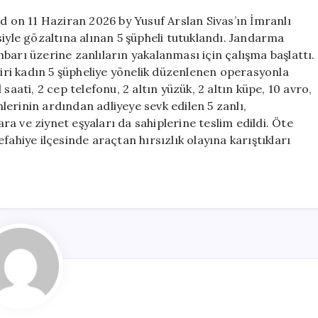
Tutuklandı
ed on 11 Haziran 2026 by Yusuf Arslan Sivas’ın İmranlı
için
siyle gözaltına alınan 5 şüpheli tutuklandı. Jandarma
ihbarı üzerine zanlıların yakalanması için çalışma başlattı.
biri kadın 5 şüpheliye yönelik düzenlenen operasyonla
saati, 2 cep telefonu, 2 altın yüzük, 2 altın küpe, 10 avro,
mlerinin ardından adliyeye sevk edilen 5 zanlı,
ara ve ziynet eşyaları da sahiplerine teslim edildi. Öte
fahiye ilçesinde araçtan hırsızlık olayına karıştıkları