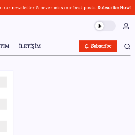
o our newsletter & never miss our best posts.
Subscribe Now!
TIM
İLETİŞİM
Subscribe
SON YAZILAR
Deniz suyu her zaman güvenli değil! Yağış
sonrası risk artıyor