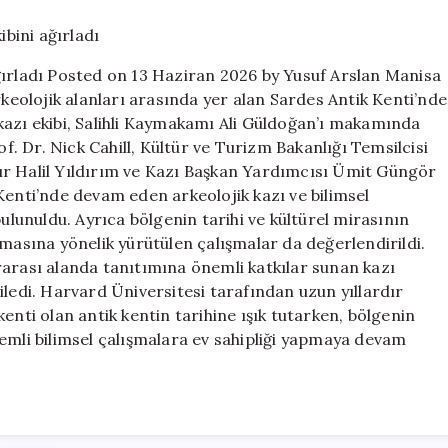
Sardes
kazı
ekibini
ğırladı Posted on 13 Haziran 2026 by Yusuf Arslan Manisa
ağırladı
rkeolojik alanları arasında yer alan Sardes Antik Kenti’nde
için
kazı ekibi, Salihli Kaymakamı Ali Güldoğan’ı makamında
of. Dr. Nick Cahill, Kültür ve Turizm Bakanlığı Temsilcisi
ır Halil Yıldırım ve Kazı Başkan Yardımcısı Ümit Güngör
Kenti’nde devam eden arkeolojik kazı ve bilimsel
bulunuldu. Ayrıca bölgenin tarihi ve kültürel mirasının
lmasına yönelik yürütülen çalışmalar da değerlendirildi.
rarası alanda tanıtımına önemli katkılar sunan kazı
iledi. Harvard Üniversitesi tarafından uzun yıllardır
enti olan antik kentin tarihine ışık tutarken, bölgenin
emli bilimsel çalışmalara ev sahipliği yapmaya devam