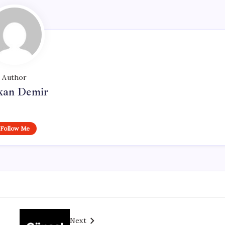
Author
kan Demir
Follow Me
Next