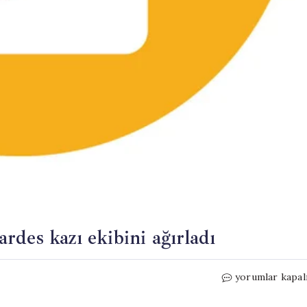
des kazı ekibini ağırladı
Salihli
yorumlar kapal
Kaymakamı
Güldoğan,