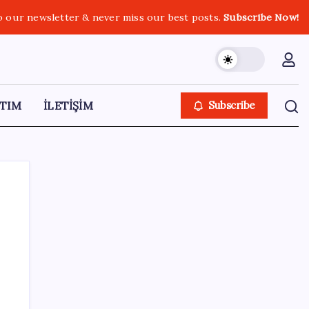
o our newsletter & never miss our best posts.
Subscribe Now!
TIM
İLETİŞİM
Subscribe
SON YAZILAR
2026 AÖL 3. Dönem sınav sonuçları ne
zaman açıklanacak? Açık Öğretim Lisesi