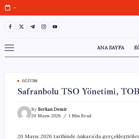
Skip
-
to
content
https://www.facebook.com/
https://twitter.com/
https://t.me/
https://www.instagram.com/
https://youtube.com/
ANA SAYFA
E
EĞITIM
Safranbolu TSO Yönetimi, TOB
By
Serkan Demir
20 Mayıs 2026
1 Min Read
20 Mayıs 2026 tarihinde Ankara’da gerçekleştirile