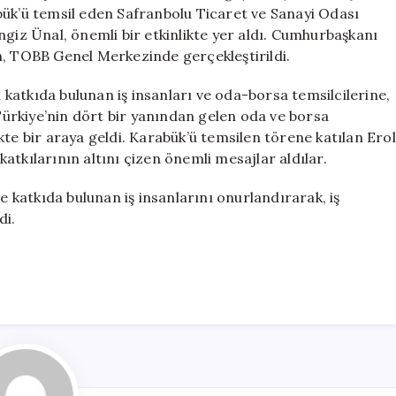
Temsil
bük’ü temsil eden Safranbolu Ticaret ve Sanayi Odası
Etti
ngiz Ünal, önemli bir etkinlikte yer aldı. Cumhurbaşkanı
için
n, TOBB Genel Merkezinde gerçekleştirildi.
katkıda bulunan iş insanları ve oda-borsa temsilcilerine,
 Türkiye’nin dört bir yanından gelen oda ve borsa
likte bir araya geldi. Karabük’ü temsilen törene katılan Erol
atkılarının altını çizen önemli mesajlar aldılar.
katkıda bulunan iş insanlarını onurlandırarak, iş
di.