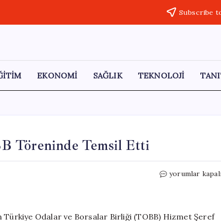
Subscribe t
ĞİTİM
EKONOMİ
SAĞLIK
TEKNOLOJİ
TANI
B Töreninde Temsil Etti
Safranbolu
yorumlar kapal
TSO
Yönetimi,
TOBB
Töreninde
n Türkiye Odalar ve Borsalar Birliği (TOBB) Hizmet Şeref