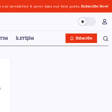
o our newsletter & never miss our best posts.
Subscribe Now!
TIM
İLETİŞİM
Subscribe
ı
SON YAZILAR
Küresel piyasalar kritik veriyi bekliyor:
Gözler ABD’de