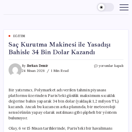
Skip
to
content
EĞITIM
Saç Kurutma Makinesi ile Yasadışı
Bahisle 34 Bin Dolar Kazandı
Saç
By
Serkan Demir
yorumlar kapalı
Kurutma
24 Nisan 2026
1 Min Read
Makinesi
ile
Yasadışı
Bir yatırımcı, Polymarket adı verilen tahmin piyasası
Bahisle
platformu üzerinden Paris’teki günlük maksimum sıcaklık
34
Bin
değerine bahis yaparak 34 bin dolar (yaklaşık 1,2 milyon TL)
Dolar
kazandı. Ancak bu kazancın arka planında, bir meteoroloji
Kazandı
sensörünün yapay olarak ısıtılması gibi şüpheli bir yöntem
için
bulunuyor.
Olay, 6 ve 15 Nisan tarihlerinde, Paris’teki bir havalimanı