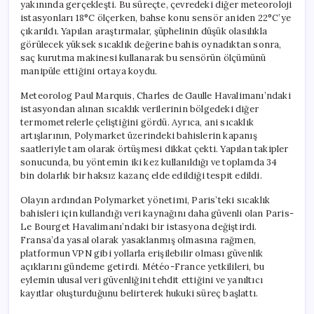
yakınında gerçekleşti. Bu süreçte, çevredeki diğer meteoroloji
istasyonları 18°C ölçerken, bahse konu sensör aniden 22°C’ye
çıkarıldı. Yapılan araştırmalar, şüphelinin düşük olasılıkla
görülecek yüksek sıcaklık değerine bahis oynadıktan sonra,
saç kurutma makinesi kullanarak bu sensörün ölçümünü
manipüle ettiğini ortaya koydu.
Meteorolog Paul Marquis, Charles de Gaulle Havalimanı’ndaki
istasyondan alınan sıcaklık verilerinin bölgedeki diğer
termometrelerle çeliştiğini gördü. Ayrıca, ani sıcaklık
artışlarının, Polymarket üzerindeki bahislerin kapanış
saatleriyle tam olarak örtüşmesi dikkat çekti. Yapılan takipler
sonucunda, bu yöntemin iki kez kullanıldığı ve toplamda 34
bin dolarlık bir haksız kazanç elde edildiği tespit edildi.
Olayın ardından Polymarket yönetimi, Paris’teki sıcaklık
bahisleri için kullandığı veri kaynağını daha güvenli olan Paris-
Le Bourget Havalimanı’ndaki bir istasyona değiştirdi.
Fransa’da yasal olarak yasaklanmış olmasına rağmen,
platformun VPN gibi yollarla erişilebilir olması güvenlik
açıklarını gündeme getirdi. Météo-France yetkilileri, bu
eylemin ulusal veri güvenliğini tehdit ettiğini ve yanıltıcı
kayıtlar oluşturduğunu belirterek hukuki süreç başlattı.