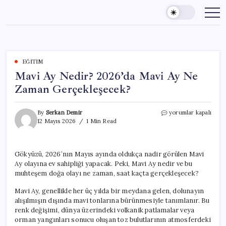
Skip
to
content
EĞITIM
Mavi Ay Nedir? 2026’da Mavi Ay Ne
Zaman Gerçekleşecek?
Mavi
By
Serkan Demir
yorumlar kapalı
Ay
12 Mayıs 2026
1 Min Read
Nedir?
2026’da
Mavi
Gökyüzü, 2026’nın Mayıs ayında oldukça nadir görülen Mavi
Ay
Ay olayına ev sahipliği yapacak. Peki, Mavi Ay nedir ve bu
Ne
Zaman
muhteşem doğa olayı ne zaman, saat kaçta gerçekleşecek?
Gerçekleşecek?
için
Mavi Ay, genellikle her üç yılda bir meydana gelen, dolunayın
alışılmışın dışında mavi tonlarına bürünmesiyle tanımlanır. Bu
renk değişimi, dünya üzerindeki volkanik patlamalar veya
orman yangınları sonucu oluşan toz bulutlarının atmosferdeki