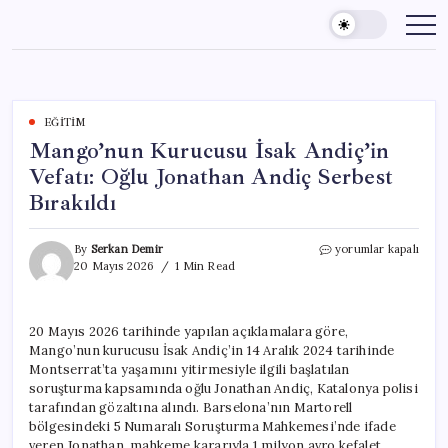
Skip
to
content
EĞITIM
Mango’nun Kurucusu İsak Andiç’in
Vefatı: Oğlu Jonathan Andiç Serbest
Bırakıldı
Mango’nun
By
Serkan Demir
yorumlar kapalı
Kurucusu
20 Mayıs 2026
1 Min Read
İsak
Andiç’in
Vefatı:
20 Mayıs 2026 tarihinde yapılan açıklamalara göre,
Oğlu
Mango’nun kurucusu İsak Andiç’in 14 Aralık 2024 tarihinde
Jonathan
Andiç
Montserrat’ta yaşamını yitirmesiyle ilgili başlatılan
Serbest
soruşturma kapsamında oğlu Jonathan Andiç, Katalonya polisi
Bırakıldı
tarafından gözaltına alındı. Barselona’nın Martorell
için
bölgesindeki 5 Numaralı Soruşturma Mahkemesi’nde ifade
veren Jonathan, mahkeme kararıyla 1 milyon avro kefalet