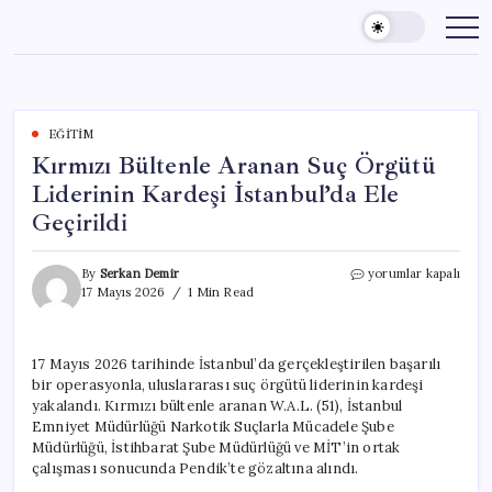
Skip
to
content
EĞITIM
Kırmızı Bültenle Aranan Suç Örgütü
Liderinin Kardeşi İstanbul’da Ele
Geçirildi
Kırmızı
By
Serkan Demir
yorumlar kapalı
Bültenle
17 Mayıs 2026
1 Min Read
Aranan
Suç
Örgütü
17 Mayıs 2026 tarihinde İstanbul’da gerçekleştirilen başarılı
Liderinin
bir operasyonla, uluslararası suç örgütü liderinin kardeşi
Kardeşi
İstanbul’da
yakalandı. Kırmızı bültenle aranan W.A.L. (51), İstanbul
Ele
Emniyet Müdürlüğü Narkotik Suçlarla Mücadele Şube
Geçirildi
Müdürlüğü, İstihbarat Şube Müdürlüğü ve MİT’in ortak
için
çalışması sonucunda Pendik’te gözaltına alındı.