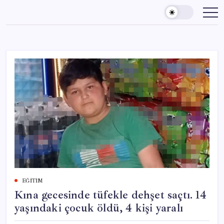
Skip
to
content
EĞITIM
Kına gecesinde tüfekle dehşet saçtı. 14
yaşındaki çocuk öldü, 4 kişi yaralı