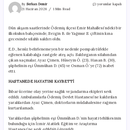
Kına
By
Serkan Demir
yorumlar kapalı
gecesinde
21 Haziran 2026
1 Min Read
tüfekle
dehşet
saçtı.
Dün akşam saatlerinde Ödemiş ilçesi Emir Mahallesi’ndeki bir
14
ilkokulun bahçesinde, Sezgin B. ile Yağmur S. çiftinin kına
yaşındaki
çocuk
gecesinde silahlı saldırı oldu.
öldü,
4
E.D., henüz belirlenemeyen bir nedenle pompalı tüfekle
kişi
eğlenen kalabalığa rastgele ateş açtı. Saldırganın silahından
yaralı
çıkan saçmalar, Ayaz Çimen, Hüseyin Ö. (23), Hasan B. (30),
için
şüphelinin eşi Ümmühan D. (45) ve Osman Ö.’ye (72) isabet
etti.
HASTANEDE HAYATINI KAYBETTİ
İhbar üzerine olay yerine sağlık ve jandarma ekipleri sevk
edildi. Ambulanslarla Ödemiş Devlet Hastanesi’ne kaldırılan
yaralılardan Ayaz Çimen, doktorların müdahalesine rağmen
kurtarılamadı.
Yaralılardan şüphelinin eşi Ümmühan D.’nin hayati tehlikesinin
bulunduğu için İzmir Atatürk Eğitim ve Araştırma
Hastanesi’ne sevk edildiği öğrenildi.