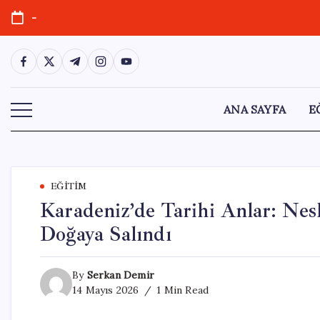
Skip
-
to
content
https://www.facebook.com/
https://twitter.com/
https://t.me/
https://www.instagram.com/
https://youtube.com/
ANA SAYFA
E
EĞITIM
Karadeniz’de Tarihi Anlar: Nes
Doğaya Salındı
By
Serkan Demir
14 Mayıs 2026
1 Min Read