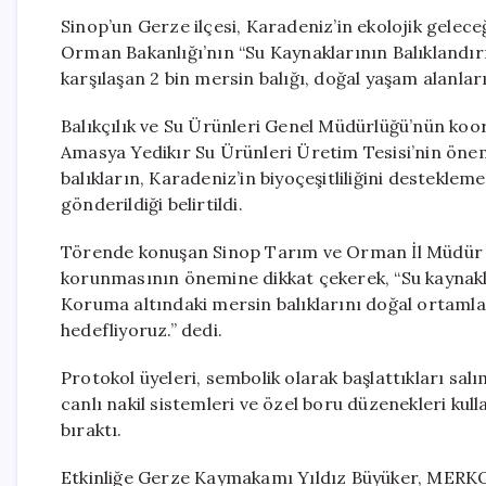
Sinop’un Gerze ilçesi, Karadeniz’in ekolojik geleceğ
Orman Bakanlığı’nın “Su Kaynaklarının Balıklandırı
karşılaşan 2 bin mersin balığı, doğal yaşam alanlar
Balıkçılık ve Su Ürünleri Genel Müdürlüğü’nün koo
Amasya Yedikır Su Ürünleri Üretim Tesisi’nin önemli
balıkların, Karadeniz’in biyoçeşitliliğini destekl
gönderildiği belirtildi.
Törende konuşan Sinop Tarım ve Orman İl Müdür Vek
korunmasının önemine dikkat çekerek, “Su kaynakla
Koruma altındaki mersin balıklarını doğal ortamla
hedefliyoruz.” dedi.
Protokol üyeleri, sembolik olarak başlattıkları salı
canlı nakil sistemleri ve özel boru düzenekleri kull
bıraktı.
Etkinliğe Gerze Kaymakamı Yıldız Büyüker, MERKO