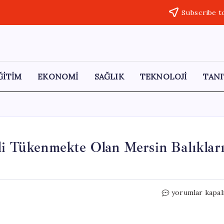
Subscribe t
ĞİTİM
EKONOMİ
SAĞLIK
TEKNOLOJİ
TANI
li Tükenmekte Olan Mersin Balıklar
Karadeniz’de
yorumlar kapal
Tarihi
Anlar:
Nesli