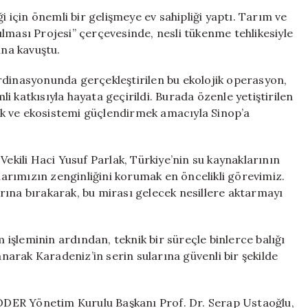
Tükenmekte
i için önemli bir gelişmeye ev sahipliği yaptı. Tarım ve
Olan
lması Projesi” çerçevesinde, nesli tükenme tehlikesiyle
Mersin
ına kavuştu.
Balıkları
Doğaya
rdinasyonunda gerçekleştirilen bu ekolojik operasyon,
Salındı
 katkısıyla hayata geçirildi. Burada özenle yetiştirilen
için
emek ve ekosistemi güçlendirmek amacıyla Sinop’a
ili Haci Yusuf Parlak, Türkiye’nin su kaynaklarının
rımızın zenginliğini korumak en öncelikli görevimiz.
rına bırakarak, bu mirası gelecek nesillere aktarmayı
m işleminin ardından, teknik bir süreçle binlerce balığı
anarak Karadeniz’in serin sularına güvenli bir şekilde
DER Yönetim Kurulu Başkanı Prof. Dr. Serap Ustaoğlu,