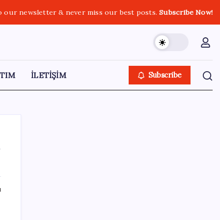
o our newsletter & never miss our best posts.
Subscribe Now!
TIM
İLETİŞİM
Subscribe
ı
SON YAZILAR
ı
Deniz suyu her zaman güvenli değil! Yağış
sonrası risk artıyor