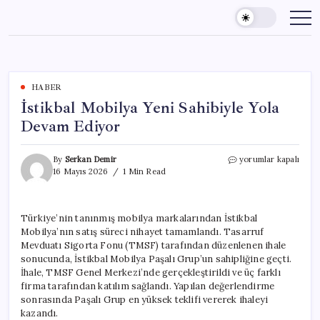
Skip
to
content
HABER
İstikbal Mobilya Yeni Sahibiyle Yola
Devam Ediyor
İstikbal
By
Serkan Demir
yorumlar kapalı
Mobilya
16 Mayıs 2026
1 Min Read
Yeni
Sahibiyle
Yola
Türkiye’nin tanınmış mobilya markalarından İstikbal
Devam
Mobilya’nın satış süreci nihayet tamamlandı. Tasarruf
Ediyor
için
Mevduatı Sigorta Fonu (TMSF) tarafından düzenlenen ihale
sonucunda, İstikbal Mobilya Paşalı Grup’un sahipliğine geçti.
İhale, TMSF Genel Merkezi’nde gerçekleştirildi ve üç farklı
firma tarafından katılım sağlandı. Yapılan değerlendirme
sonrasında Paşalı Grup en yüksek teklifi vererek ihaleyi
kazandı.