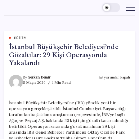
Skip
to
content
EĞITIM
İstanbul Büyükşehir Belediyesi’nde
Gözaltılar: 29 Kişi Operasyonda
Yakalandı
İstanbul
By
Serkan Demir
yorumlar kapalı
Büyükşehir
8 Mayıs 2026
1 Min Read
Belediyesi’nde
Gözaltılar:
29
İstanbul Büyükşehir Belediyesi’ne (İBB) yönelik yeni bir
Kişi
operasyon gerçekleştirildi. İstanbul Cumhuriyet Başsavcılığı
Operasyonda
Yakalandı
tarafından başlatılan soruşturma çerçevesinde, İBB’ye bağlı
için
Ağaç ve Peyzaj A.Ş. hakkında 30 kişi için gözaltı kararı alındığı
belirtildi. Operasyon sırasında gözaltına alınan 29 kişi
arasında İBB Genel Sekreter Yardımcısı Oktay Özel ile Park
ve Bahçeler Daire Başkanı Tuğba Ölmez Hancı’nın da