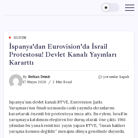
Skip
to
content
EĞITIM
İspanya’dan Eurovision’da İsrail
Protestosu! Devlet Kanalı Yayınları
Kararttı
İspanya’dan
By
Serkan Demir
yorumlar kapalı
Eurovision’da
17 Mayıs 2026
2 Min Read
İsrail
Protestosu!
Devlet
İspanya’nın devlet kanalı RTVE, Eurovision Şarkı
Kanalı
Yarışması’nın finali sırasında canlı yayında ekranlarını
Yayınları
Kararttı
karartarak önemli bir protestoya imza attı. Bu eylem, İsrail’in
için
yarışmaya katılımını eleştiren bir duruş olarak öne çıktı. 1961
yılından bu yana kesintisiz yayın yapan RTVE, “İnsan hakları
yarışma konusu değildir” mesajını dünya genelinde duyurdu.