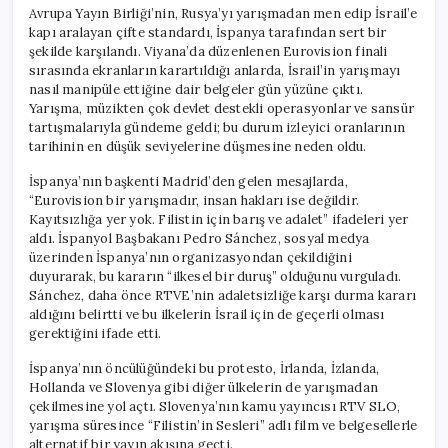
Avrupa Yayın Birliği’nin, Rusya’yı yarışmadan men edip İsrail’e
kapı aralayan çifte standardı, İspanya tarafından sert bir
şekilde karşılandı. Viyana’da düzenlenen Eurovision finali
sırasında ekranların karartıldığı anlarda, İsrail’in yarışmayı
nasıl manipüle ettiğine dair belgeler gün yüzüne çıktı.
Yarışma, müzikten çok devlet destekli operasyonlar ve sansür
tartışmalarıyla gündeme geldi; bu durum izleyici oranlarının
tarihinin en düşük seviyelerine düşmesine neden oldu.
İspanya’nın başkenti Madrid’den gelen mesajlarda,
“Eurovision bir yarışmadır, insan hakları ise değildir.
Kayıtsızlığa yer yok. Filistin için barış ve adalet” ifadeleri yer
aldı. İspanyol Başbakanı Pedro Sánchez, sosyal medya
üzerinden İspanya’nın organizasyondan çekildiğini
duyurarak, bu kararın “ilkesel bir duruş” olduğunu vurguladı.
Sánchez, daha önce RTVE’nin adaletsizliğe karşı durma kararı
aldığını belirtti ve bu ilkelerin İsrail için de geçerli olması
gerektiğini ifade etti.
İspanya’nın öncülüğündeki bu protesto, İrlanda, İzlanda,
Hollanda ve Slovenya gibi diğer ülkelerin de yarışmadan
çekilmesine yol açtı. Slovenya’nın kamu yayıncısı RTV SLO,
yarışma süresince “Filistin’in Sesleri” adlı film ve belgesellerle
alternatif bir yayın akışına geçti.