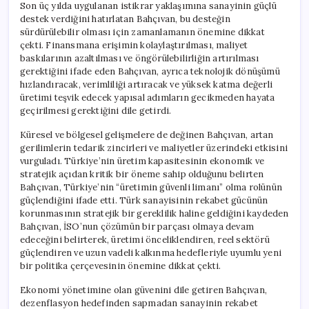
Son üç yılda uygulanan istikrar yaklaşımına sanayinin güçlü
destek verdiğini hatırlatan Bahçıvan, bu desteğin
sürdürülebilir olması için zamanlamanın önemine dikkat
çekti. Finansmana erişimin kolaylaştırılması, maliyet
baskılarının azaltılması ve öngörülebilirliğin artırılması
gerektiğini ifade eden Bahçıvan, ayrıca teknolojik dönüşümü
hızlandıracak, verimliliği artıracak ve yüksek katma değerli
üretimi teşvik edecek yapısal adımların gecikmeden hayata
geçirilmesi gerektiğini dile getirdi.
Küresel ve bölgesel gelişmelere de değinen Bahçıvan, artan
gerilimlerin tedarik zincirleri ve maliyetler üzerindeki etkisini
vurguladı. Türkiye’nin üretim kapasitesinin ekonomik ve
stratejik açıdan kritik bir öneme sahip olduğunu belirten
Bahçıvan, Türkiye’nin “üretimin güvenli limanı” olma rolünün
güçlendiğini ifade etti. Türk sanayisinin rekabet gücünün
korunmasının stratejik bir gereklilik haline geldiğini kaydeden
Bahçıvan, İSO’nun çözümün bir parçası olmaya devam
edeceğini belirterek, üretimi önceliklendiren, reel sektörü
güçlendiren ve uzun vadeli kalkınma hedefleriyle uyumlu yeni
bir politika çerçevesinin önemine dikkat çekti.
Ekonomi yönetimine olan güvenini dile getiren Bahçıvan,
dezenflasyon hedefinden sapmadan sanayinin rekabet