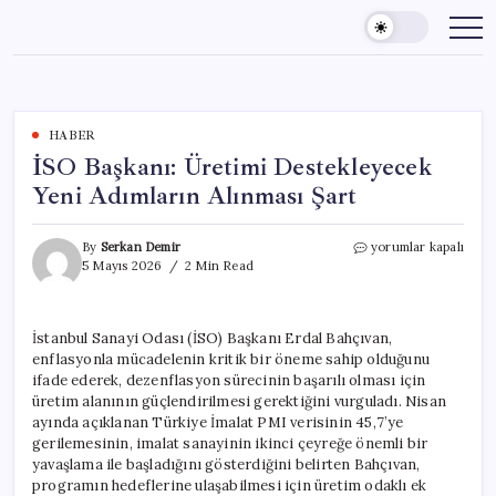
Skip
to
content
HABER
İSO Başkanı: Üretimi Destekleyecek
Yeni Adımların Alınması Şart
İSO
By
Serkan Demir
yorumlar kapalı
Başkanı:
5 Mayıs 2026
2 Min Read
Üretimi
Destekleyecek
Yeni
İstanbul Sanayi Odası (İSO) Başkanı Erdal Bahçıvan,
Adımların
enflasyonla mücadelenin kritik bir öneme sahip olduğunu
Alınması
Şart
ifade ederek, dezenflasyon sürecinin başarılı olması için
için
üretim alanının güçlendirilmesi gerektiğini vurguladı. Nisan
ayında açıklanan Türkiye İmalat PMI verisinin 45,7’ye
gerilemesinin, imalat sanayinin ikinci çeyreğe önemli bir
yavaşlama ile başladığını gösterdiğini belirten Bahçıvan,
programın hedeflerine ulaşabilmesi için üretim odaklı ek