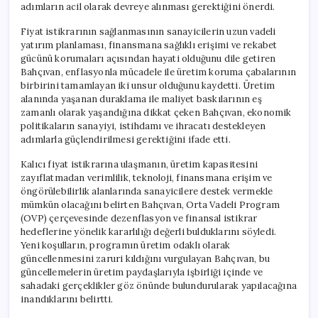
adımların acil olarak devreye alınması gerektiğini önerdi.
Fiyat istikrarının sağlanmasının sanayicilerin uzun vadeli
yatırım planlaması, finansmana sağlıklı erişimi ve rekabet
gücünü korumaları açısından hayati olduğunu dile getiren
Bahçıvan, enflasyonla mücadele ile üretim koruma çabalarının
birbirini tamamlayan iki unsur olduğunu kaydetti. Üretim
alanında yaşanan duraklama ile maliyet baskılarının eş
zamanlı olarak yaşandığına dikkat çeken Bahçıvan, ekonomik
politikaların sanayiyi, istihdamı ve ihracatı destekleyen
adımlarla güçlendirilmesi gerektiğini ifade etti.
Kalıcı fiyat istikrarına ulaşmanın, üretim kapasitesini
zayıflatmadan verimlilik, teknoloji, finansmana erişim ve
öngörülebilirlik alanlarında sanayicilere destek vermekle
mümkün olacağını belirten Bahçıvan, Orta Vadeli Program
(OVP) çerçevesinde dezenflasyon ve finansal istikrar
hedeflerine yönelik kararlılığı değerli bulduklarını söyledi.
Yeni koşulların, programın üretim odaklı olarak
güncellenmesini zaruri kıldığını vurgulayan Bahçıvan, bu
güncellemelerin üretim paydaşlarıyla işbirliği içinde ve
sahadaki gerçeklikler göz önünde bulundurularak yapılacağına
inandıklarını belirtti.