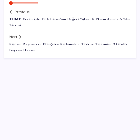
Previous
TCMB Verileriyle Türk Lirası’nın Değeri Yükseldi: Nisan Ayında 6 Yılın
Zirvesi
Next
Kurban Bayramı ve Pfingsten Kutlamaları: Türkiye Turizmine 9 Günlük
Bayram Havası
SON YAZILAR
Halkbank, ikincil halka arz süreci başlattı