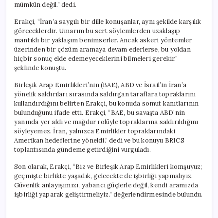
mümkün değil.” dedi.
Erakçi, “İran’a saygılı bir dille konuşanlar, aynı şekilde karşılık
göreceklerdir. Umarım bu sert söylemlerden uzaklaşıp
mantıklı bir yaklaşım benimserler. Ancak askeri yöntemler
üzerinden bir çözüm aramaya devam ederlerse, bu yoldan
hiçbir sonuç elde edemeyeceklerini bilmeleri gerekir.”
şeklinde konuştu.
Birleşik Arap Emirlikleri’nin (BAE), ABD ve İsrail’in İran’a
yönelik saldırıları sırasında saldırgan taraflara topraklarını
kullandırdığını belirten Erakçi, bu konuda somut kanıtlarının
bulunduğunu ifade etti. Erakçi, “BAE, bu savaşta ABD’nin
yanında yer aldı ve mağdur rolüyle topraklarına saldırıldığını
söyleyemez. İran, yalnızca Emirlikler topraklarındaki
Amerikan hedeflerine yöneldi.” dedi ve bu konuyu BRICS
toplantısında gündeme getirdiğini vurguladı.
Son olarak, Erakçi, “Biz ve Birleşik Arap Emirlikleri komşuyuz;
geçmişte birlikte yaşadık, gelecekte de işbirliği yapmalıyız.
Güvenlik anlayışımızı, yabancı güçlerle değil, kendi aramızda
işbirliği yaparak geliştirmeliyiz.” değerlendirmesinde bulundu.