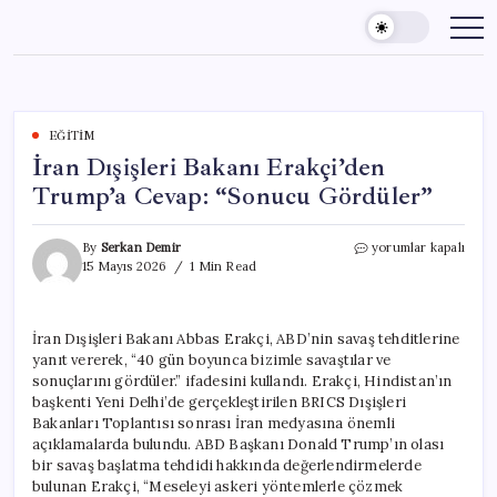
Skip
to
content
EĞITIM
İran Dışişleri Bakanı Erakçi’den
Trump’a Cevap: “Sonucu Gördüler”
İran
By
Serkan Demir
yorumlar kapalı
Dışişleri
15 Mayıs 2026
1 Min Read
Bakanı
Erakçi’den
Trump’a
İran Dışişleri Bakanı Abbas Erakçi, ABD’nin savaş tehditlerine
Cevap:
yanıt vererek, “40 gün boyunca bizimle savaştılar ve
“Sonucu
Gördüler”
sonuçlarını gördüler.” ifadesini kullandı. Erakçi, Hindistan’ın
için
başkenti Yeni Delhi’de gerçekleştirilen BRICS Dışişleri
Bakanları Toplantısı sonrası İran medyasına önemli
açıklamalarda bulundu. ABD Başkanı Donald Trump’ın olası
bir savaş başlatma tehdidi hakkında değerlendirmelerde
bulunan Erakçi, “Meseleyi askeri yöntemlerle çözmek