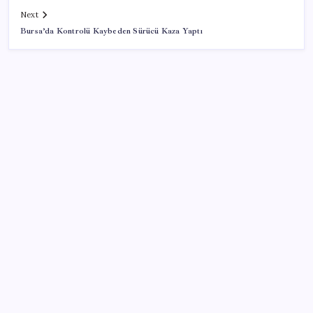
Next
Bursa’da Kontrolü Kaybeden Sürücü Kaza Yaptı
SON YAZILAR
Bir sigara grubuna daha zam geldi: En yüksek fiyat
130 TL oldu
Deniz suyu her zaman güvenli değil! Yağış sonrası
risk artıyor
TL ile dış ticaret hacmi 900 milyar lirayı aştı
YENİ Parti, Isparta’da 10 ilçede teşkilatlanma sürecini