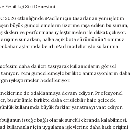
iPad’lerde
Performans
Artışı
026 etkinliğinde iPad’ler için tasarlanan yeni işletim
ve
kleşen büyük güncellemelerin üzerine inşa edilen bu sürüm,
Yenilikçi
şiklikleri ve performans iyileştirmeleri ile dikkat çekiyor.
Siri
Deneyimi
men erişime sunarken, halka açık beta sürümünün Temmuz
için
nbahar aylarında belirli iPad modelleriyle kullanıma
efesini daha da ileri taşıyarak kullanıcıların görsel
k tanıyor. Yeni güncellemeyle birlikte animasyonların daha
rgin iyileştirmeler hedefleniyor.
eteneklerine de odaklanmaya devam ediyor. Profesyonel
er, bu sürümle birlikte daha erişilebilir hale gelecek.
günlük kullanımda büyük farklar yaratmayı vaat ediyor.
buğunun isteğe bağlı olarak sürekli ekranda kalabilmesi.
iPad kullananlar için uygulama işlevlerine daha hızlı erişimi