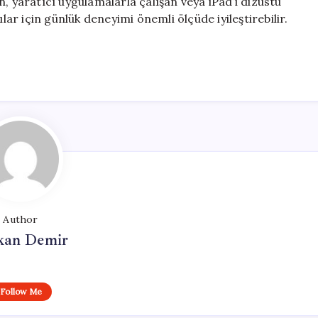
, yaratıcı uygulamalarla çalışan veya iPad’i dizüstü
lar için günlük deneyimi önemli ölçüde iyileştirebilir.
Author
kan Demir
Follow Me