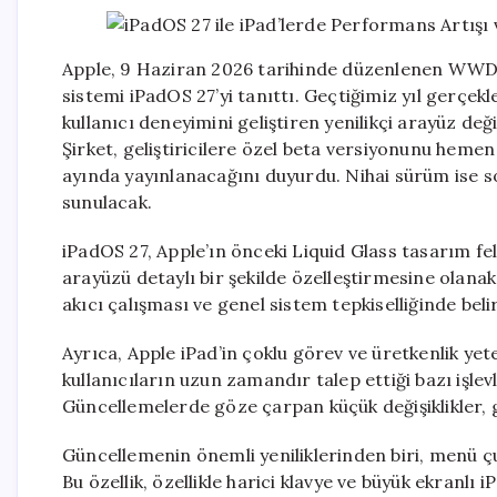
Apple, 9 Haziran 2026 tarihinde düzenlenen WWDC 2
sistemi iPadOS 27’yi tanıttı. Geçtiğimiz yıl gerçe
kullanıcı deneyimini geliştiren yenilikçi arayüz deği
Şirket, geliştiricilere özel beta versiyonunu he
ayında yayınlanacağını duyurdu. Nihai sürüm ise so
sunulacak.
iPadOS 27, Apple’ın önceki Liquid Glass tasarım fels
arayüzü detaylı bir şekilde özelleştirmesine olana
akıcı çalışması ve genel sistem tepkiselliğinde beli
Ayrıca, Apple iPad’in çoklu görev ve üretkenlik y
kullanıcıların uzun zamandır talep ettiği bazı işlevl
Güncellemelerde göze çarpan küçük değişiklikler, 
Güncellemenin önemli yeniliklerinden biri, menü çu
Bu özellik, özellikle harici klavye ve büyük ekranlı 