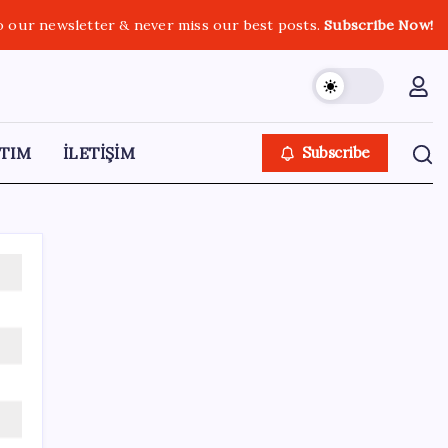
o our newsletter & never miss our best posts.
Subscribe Now!
TIM
İLETİŞİM
Subscribe
SON YAZILAR
Bir sigara grubuna daha zam geldi: En
yüksek fiyat 130 TL oldu