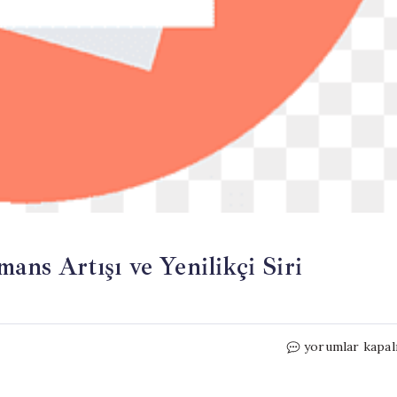
ans Artışı ve Yenilikçi Siri
iPadOS
yorumlar kapal
27
ile