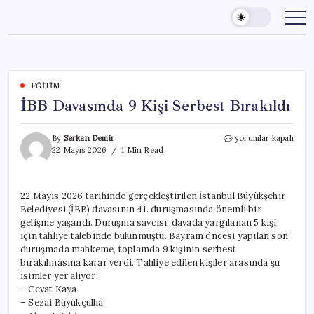
Skip
to
content
EĞITIM
İBB Davasında 9 Kişi Serbest Bırakıldı
İBB
By
Serkan Demir
yorumlar kapalı
Davasında
22 Mayıs 2026
1 Min Read
9
Kişi
Serbest
22 Mayıs 2026 tarihinde gerçekleştirilen İstanbul Büyükşehir
Bırakıldı
Belediyesi (İBB) davasının 41. duruşmasında önemli bir
için
gelişme yaşandı. Duruşma savcısı, davada yargılanan 5 kişi
için tahliye talebinde bulunmuştu. Bayram öncesi yapılan son
duruşmada mahkeme, toplamda 9 kişinin serbest
bırakılmasına karar verdi. Tahliye edilen kişiler arasında şu
isimler yer alıyor:
– Cevat Kaya
– Sezai Büyükçulha