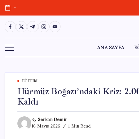
Skip
-
to
content
https://www.facebook.com/
https://twitter.com/
https://t.me/
https://www.instagram.com/
https://youtube.com/
ANA SAYFA
E
EĞITIM
Hürmüz Boğazı’ndaki Kriz: 2.0
Kaldı
By
Serkan Demir
16 Mayıs 2026
1 Min Read