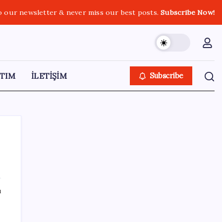
o our newsletter & never miss our best posts.
Subscribe Now!
TIM
İLETİŞİM
Subscribe
SON YAZILAR
ı
Deniz suyu her zaman güvenli değil! Yağış
sonrası risk artıyor