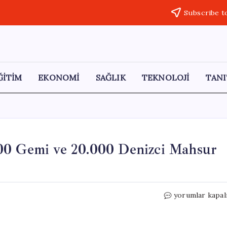
Subscribe t
ĞİTİM
EKONOMİ
SAĞLIK
TEKNOLOJİ
TANI
00 Gemi ve 20.000 Denizci Mahsur
Hürmüz
yorumlar kapal
Boğazı’ndaki
Kriz:
2.000