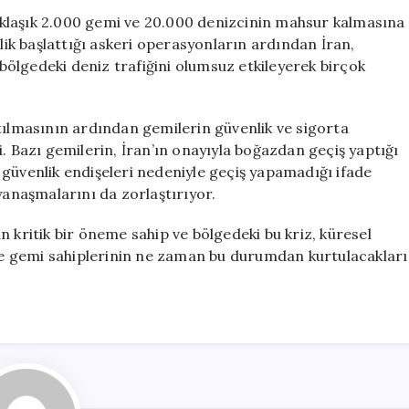
Gemi
klaşık 2.000 gemi ve 20.000 denizcinin mahsur kalmasına
ve
elik başlattığı askeri operasyonların ardından İran,
20.000
ölgedeki deniz trafiğini olumsuz etkileyerek birçok
Denizci
Mahsur
Kaldı
tılmasının ardından gemilerin güvenlik ve sigorta
için
. Bazı gemilerin, İran’ın onayıyla boğazdan geçiş yaptığı
ve güvenlik endişeleri nedeniyle geçiş yapamadığı ifade
yanaşmalarını da zorlaştırıyor.
 kritik bir öneme sahip ve bölgedeki bu kriz, küresel
 ve gemi sahiplerinin ne zaman bu durumdan kurtulacakları