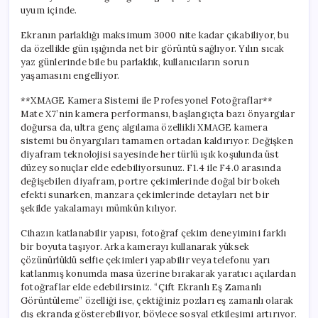
uyum içinde.
Ekranın parlaklığı maksimum 3000 nite kadar çıkabiliyor, bu
da özellikle gün ışığında net bir görüntü sağlıyor. Yılın sıcak
yaz günlerinde bile bu parlaklık, kullanıcıların sorun
yaşamasını engelliyor.
**XMAGE Kamera Sistemi ile Profesyonel Fotoğraflar**
Mate X7’nin kamera performansı, başlangıçta bazı önyargılar
doğursa da, ultra genç algılama özellikli XMAGE kamera
sistemi bu önyargıları tamamen ortadan kaldırıyor. Değişken
diyafram teknolojisi sayesinde her türlü ışık koşulunda üst
düzey sonuçlar elde edebiliyorsunuz. F1.4 ile F4.0 arasında
değişebilen diyafram, portre çekimlerinde doğal bir bokeh
efekti sunarken, manzara çekimlerinde detayları net bir
şekilde yakalamayı mümkün kılıyor.
Cihazın katlanabilir yapısı, fotoğraf çekim deneyimini farklı
bir boyuta taşıyor. Arka kamerayı kullanarak yüksek
çözünürlüklü selfie çekimleri yapabilir veya telefonu yarı
katlanmış konumda masa üzerine bırakarak yaratıcı açılardan
fotoğraflar elde edebilirsiniz. “Çift Ekranlı Eş Zamanlı
Görüntüleme” özelliği ise, çektiğiniz pozları eş zamanlı olarak
dış ekranda gösterebiliyor, böylece sosyal etkileşimi artırıyor.