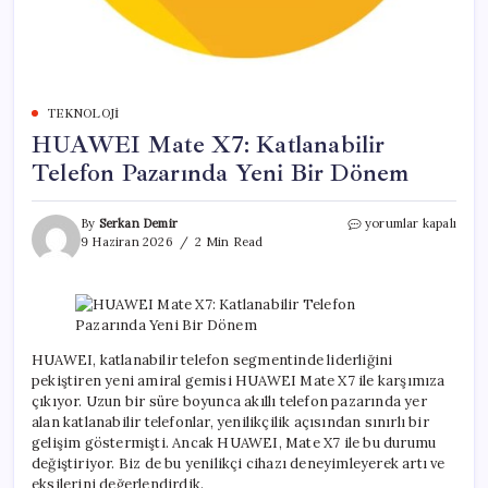
TEKNOLOJI
HUAWEI Mate X7: Katlanabilir
Telefon Pazarında Yeni Bir Dönem
HUAWEI
By
Serkan Demir
yorumlar kapalı
Mate
9 Haziran 2026
2 Min Read
X7:
Katlanabilir
Telefon
Pazarında
Yeni
Bir
HUAWEI, katlanabilir telefon segmentinde liderliğini
Dönem
pekiştiren yeni amiral gemisi HUAWEI Mate X7 ile karşımıza
için
çıkıyor. Uzun bir süre boyunca akıllı telefon pazarında yer
alan katlanabilir telefonlar, yenilikçilik açısından sınırlı bir
gelişim göstermişti. Ancak HUAWEI, Mate X7 ile bu durumu
değiştiriyor. Biz de bu yenilikçi cihazı deneyimleyerek artı ve
eksilerini değerlendirdik.