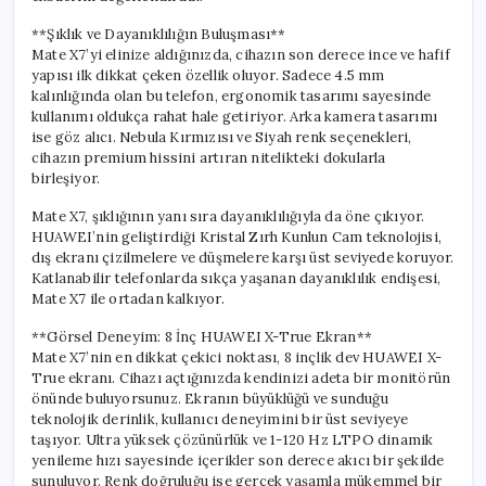
**Şıklık ve Dayanıklılığın Buluşması**
Mate X7’yi elinize aldığınızda, cihazın son derece ince ve hafif
yapısı ilk dikkat çeken özellik oluyor. Sadece 4.5 mm
kalınlığında olan bu telefon, ergonomik tasarımı sayesinde
kullanımı oldukça rahat hale getiriyor. Arka kamera tasarımı
ise göz alıcı. Nebula Kırmızısı ve Siyah renk seçenekleri,
cihazın premium hissini artıran nitelikteki dokularla
birleşiyor.
Mate X7, şıklığının yanı sıra dayanıklılığıyla da öne çıkıyor.
HUAWEI’nin geliştirdiği Kristal Zırh Kunlun Cam teknolojisi,
dış ekranı çizilmelere ve düşmelere karşı üst seviyede koruyor.
Katlanabilir telefonlarda sıkça yaşanan dayanıklılık endişesi,
Mate X7 ile ortadan kalkıyor.
**Görsel Deneyim: 8 İnç HUAWEI X-True Ekran**
Mate X7’nin en dikkat çekici noktası, 8 inçlik dev HUAWEI X-
True ekranı. Cihazı açtığınızda kendinizi adeta bir monitörün
önünde buluyorsunuz. Ekranın büyüklüğü ve sunduğu
teknolojik derinlik, kullanıcı deneyimini bir üst seviyeye
taşıyor. Ultra yüksek çözünürlük ve 1-120 Hz LTPO dinamik
yenileme hızı sayesinde içerikler son derece akıcı bir şekilde
sunuluyor. Renk doğruluğu ise gerçek yaşamla mükemmel bir