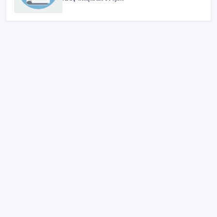
SON YAZILAR
YENİ Parti, Isparta’da 10 ilçede teşkilatlanma sürecini
tamamladı
AKP’den kapalı grup toplantısı… Abdullah Güler
duyurdu: Çerçeve yasa bugün kesin olarak Meclis’e
sunulacak
Resmi açıklama geldi: YENİ Parti’ye ne kadar bağış
yapıldı?